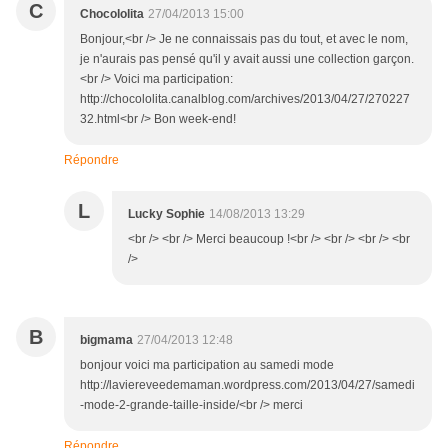
C
Chocololita
27/04/2013 15:00
Bonjour,<br /> Je ne connaissais pas du tout, et avec le nom,
je n'aurais pas pensé qu'il y avait aussi une collection garçon.
<br /> Voici ma participation:
http://chocololita.canalblog.com/archives/2013/04/27/270227
32.html<br /> Bon week-end!
Répondre
L
Lucky Sophie
14/08/2013 13:29
<br /> <br /> Merci beaucoup !<br /> <br /> <br /> <br
/>
B
bigmama
27/04/2013 12:48
bonjour voici ma participation au samedi mode
http://laviereveedemaman.wordpress.com/2013/04/27/samedi
-mode-2-grande-taille-inside/<br /> merci
Répondre