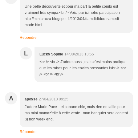
Une belle découverte et pour ma part la petite combi est
vraiment très sympa.<br /> Voici par ici notre participation
http://minicracra.blogspot.fr/2013/04/damdididoo-samedi-
mode.html
Répondre
L
Lucky Sophie
14/08/2013 13:55
<br /> <br /> J'adore aussi, mais c'est moins pratique
que les robes pour les envies pressantes !<br /> <br
/> <br /> <br />
A
apoyse
27/04/2013 09:25
J'adore Marie Puce....et cabane chic, mais rien en taille pour
ma mini mamaz'elle à cette vente...mon banquier sera content
;)) bon week end.
Répondre