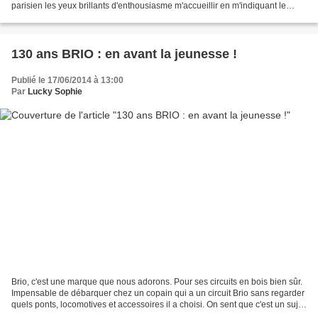
parisien les yeux brillants d'enthousiasme m'accueillir en m'indiquant le
score du match en cours...
130 ans BRIO : en avant la jeunesse !
Publié le 17/06/2014 à 13:00
Par
Lucky Sophie
Brio, c'est une marque que nous adorons. Pour ses circuits en bois bien sûr.
Impensable de débarquer chez un copain qui a un circuit Brio sans regarder
quels ponts, locomotives et accessoires il a choisi. On sent que c'est un sujet
qui tient à coeur !...