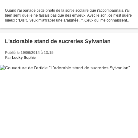
Quand j'ai partagé cette photo de la sortie scolaire que j'accompagnais, j'ai
bien senti que je ne faisais pas que des envieux. Avec le son, ce n'est guère
mieux : "Dis tu veux m'attraper une araignée...". Ceux qui me connaissent
bien doivent encore se...
L'adorable stand de sucreries Sylvanian
Publié le 19/06/2014 à 13:15
Par
Lucky Sophie