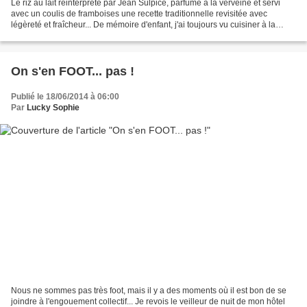
Le riz au lait réinterprété par Jean Sulpice, parfumé à la verveine et servi
avec un coulis de framboises une recette traditionnelle revisitée avec
légèreté et fraîcheur... De mémoire d'enfant, j'ai toujours vu cuisiner à la
maison. Pas ma mère, qui témoin...
On s'en FOOT... pas !
Publié le 18/06/2014 à 06:00
Par
Lucky Sophie
Nous ne sommes pas très foot, mais il y a des moments où il est bon de se
joindre à l'engouement collectif... Je revois le veilleur de nuit de mon hôtel