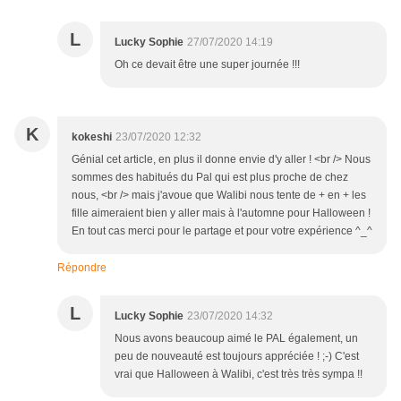
L
Lucky Sophie
27/07/2020 14:19
Oh ce devait être une super journée !!!
K
kokeshi
23/07/2020 12:32
Génial cet article, en plus il donne envie d'y aller ! <br /> Nous
sommes des habitués du Pal qui est plus proche de chez
nous, <br /> mais j'avoue que Walibi nous tente de + en + les
fille aimeraient bien y aller mais à l'automne pour Halloween !
En tout cas merci pour le partage et pour votre expérience ^_^
Répondre
L
Lucky Sophie
23/07/2020 14:32
Nous avons beaucoup aimé le PAL également, un
peu de nouveauté est toujours appréciée ! ;-) C'est
vrai que Halloween à Walibi, c'est très très sympa !!