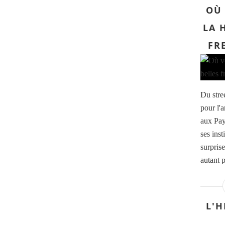
OÙ 
LA 
FR
Du stre
pour l'
aux Pay
ses inst
surprise
autant p
L'H