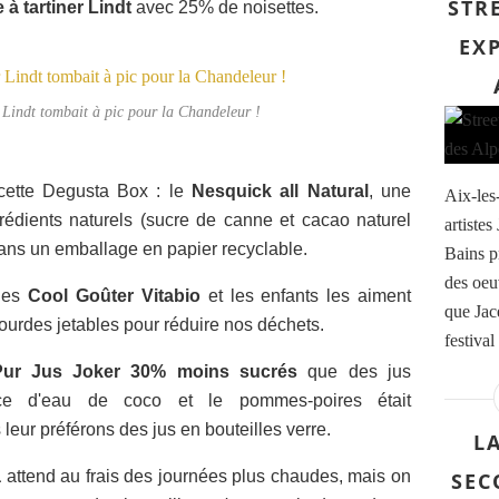
STRE
 à tartiner Lindt
avec 25% de noisettes.
EXP
r Lindt tombait à pic pour la Chandeleur !
 cette Degusta Box : le
Nesquick all Natural
, une
Aix-les
édients naturels (sucre de canne et cacao naturel
artiste
dans un emballage en papier recyclable.
Bains p
des oeu
rdes
Cool Goûter Vitabio
et les enfants les aiment
que Jac
ourdes jetables pour réduire nos déchets.
festival
Pur Jus Joker 30% moins sucrés
que des jus
ce d'eau de coco et le pommes-poires était
leur préférons des jus en bouteilles verre.
L
a
attend au frais des journées plus chaudes, mais on
SEC