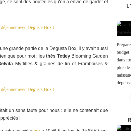
ge, ce sont des bouteilles qu'on a envie de garder et
L
Préparer
s une grande partie de la Degusta Box, il y avait aussi
budget 
rien que pour moi : les
thés Tetley
Blooming Garden
dans mo
Belvita
Myrtilles & graines de lin et Framboises &
plus de 
naissan
dépense
tait un sans faute pour nous : elle ne contenait que
ppréciés !
de votre première
box
à 10.99 € au lieu de 15.99 € (pour