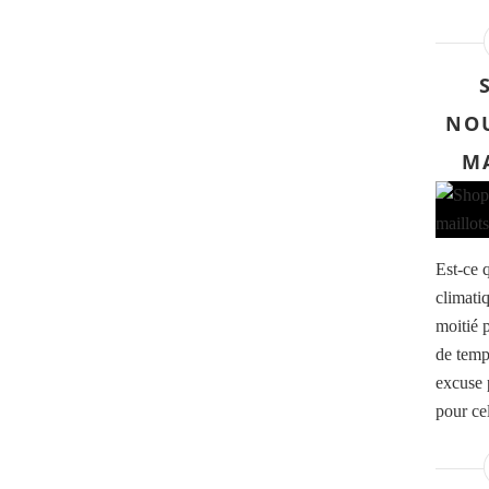
NOU
MA
Est-ce 
climatiq
moitié p
de temp
excuse 
pour cel