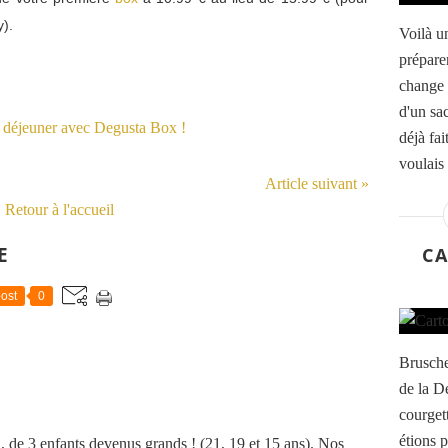
y).
Voilà un
prépare
change 
d'un sa
déjà fa
voulais 
Article suivant »
Retour à l'accueil
E
CA
ost
0
Brusche
de la D
courget
étions p
de 3 enfants devenus grands ! (21, 19 et 15 ans). Nos