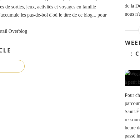
de la De
es de sorties, jeux, activités et voyages en famille
nous n'
accumule les pas-de-bol d'où le titre de ce blog... pour
rtail Overblog
WEE
CLE
: 
Pour ch
parcouri
Saint-É
ressourç
heure d
passé in