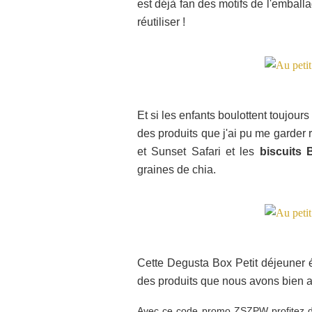
est déjà fan des motifs de l'emballa
réutiliser !
Et si les enfants boulottent toujour
des produits que j'ai pu me garder 
et Sunset Safari et les
biscuits 
graines de chia.
Cette Degusta Box Petit déjeuner é
des produits que nous avons bien a
Avec ce code promo ZSZPW profitez 