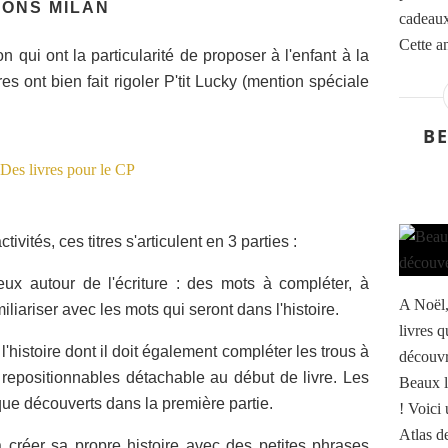
TIONS MILAN
cadeaux 
Cette a
 qui ont la particularité de proposer à l'enfant à la
itres ont bien fait rigoler P'tit Lucky (mention spéciale
B
ctivités, ces titres s'articulent en 3 parties :
jeux
autour de l'écriture : des mots à compléter, à
A Noël,
iliariser avec les mots qui seront dans l'histoire.
livres q
 l'histoire dont il doit également compléter les trous à
découvr
s repositionnables détachable au début de livre. Les
Beaux l
que découverts dans la première partie.
! Voici 
Atlas de
 à créer sa propre histoire avec des petites phrases