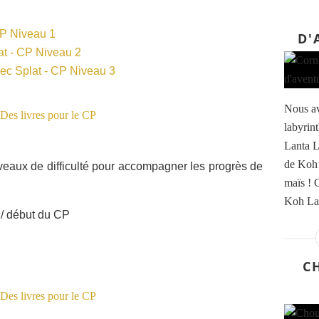
 CP Niveau 1
D'
lat - CP Niveau 2
avec Splat - CP Niveau 3
Nous av
labyrin
Lanta L
de Koh 
iveaux de difficulté pour accompagner les progrès de
maïs ! 
Koh Lan
n/ début du CP
C