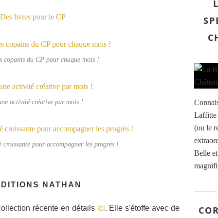
SP
C
es copains du CP pour chaque mois !
une activité créative par mois !
Connais
Laffitt
(ou le r
extraord
é croissante pour accompagner les progrès !
Belle et
magnifi
ÉDITIONS NATHAN
ollection récente en détails
ici
. Elle s'étoffe avec de
COR