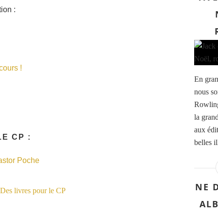
ion :
ours !
En gran
nous so
Rowling
la gran
aux édi
E CP :
belles i
astor Poche
NE 
AL