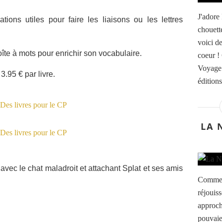
J'adore 
ions utiles pour faire les liaisons ou les lettres
chouette
voici d
boîte à mots pour enrichir son vocabulaire.
coeur ! 
Voyage 
3.95 € par livre.
édition
LA 
e avec le chat maladroit et attachant Splat et ses amis
Comme l
réjouis
approch
pouvaie