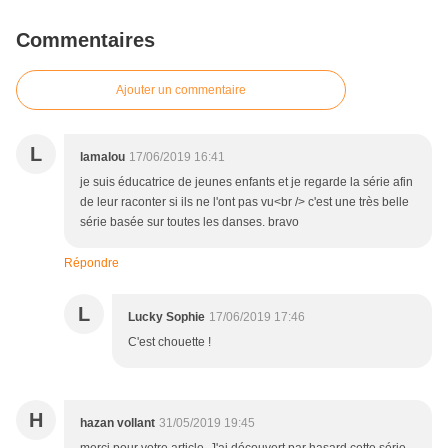
Commentaires
Ajouter un commentaire
L
lamalou
17/06/2019 16:41
je suis éducatrice de jeunes enfants et je regarde la série afin
de leur raconter si ils ne l'ont pas vu<br /> c'est une très belle
série basée sur toutes les danses. bravo
Répondre
L
Lucky Sophie
17/06/2019 17:46
C'est chouette !
H
hazan vollant
31/05/2019 19:45
merci pour votre article. J'ai découvert par hasard cette série