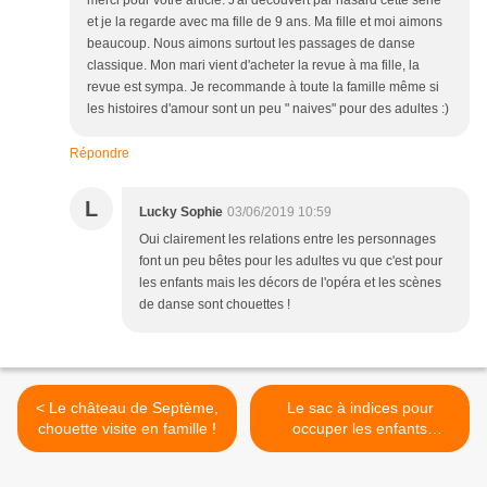
et je la regarde avec ma fille de 9 ans. Ma fille et moi aimons
beaucoup. Nous aimons surtout les passages de danse
classique. Mon mari vient d'acheter la revue à ma fille, la
revue est sympa. Je recommande à toute la famille même si
les histoires d'amour sont un peu " naives" pour des adultes :)
Répondre
L
Lucky Sophie
03/06/2019 10:59
Oui clairement les relations entre les personnages
font un peu bêtes pour les adultes vu que c'est pour
les enfants mais les décors de l'opéra et les scènes
de danse sont chouettes !
< Le château de Septème,
Le sac à indices pour
chouette visite en famille !
occuper les enfants
pendant les trajets >