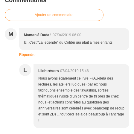
Commentaires
Ajouter un commentaire
M
Maman à Dada !
07/04/2019 06:00
Ici, c'est "La légende" du Colibri qui plaît à mes enfants !
Répondre
L
Lilohtrésors
07/04/2019 15:46
Nous avons également ce livre :-) Au-delà des
lectures, les ateliers ludiques (par ex nous
fabriquons ensemble des tawashis), sorties
thématiques (visite d’un centre de tri près de chez
nous) et actions concrètes au quotidien (les
anniversaires sont célébrés avec beaucoup de recup
et sont ZD) ... tout ceci les aide beaucoup à l’ancrage
!