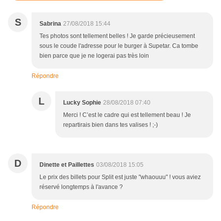
S
Sabrina
27/08/2018 15:44
Tes photos sont tellement belles ! Je garde précieusement
sous le coude l'adresse pour le burger à Supetar. Ca tombe
bien parce que je ne logerai pas très loin
Répondre
L
Lucky Sophie
28/08/2018 07:40
Merci ! C’est le cadre qui est tellement beau ! Je
repartirais bien dans tes valises ! ;-)
D
Dinette et Paillettes
03/08/2018 15:05
Le prix des billets pour Split est juste "whaouuu" ! vous aviez
réservé longtemps à l'avance ?
Répondre