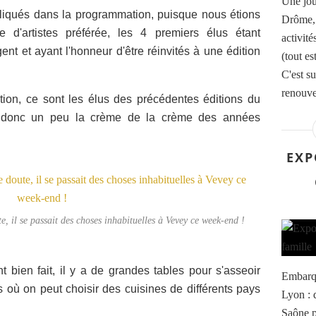
Une jou
pliqués dans la programmation, puisque nous étions
Drôme, 
e d'artistes préférée, les 4 premiers élus étant
activit
 et ayant l'honneur d'être réinvités à une édition
(tout es
C'est su
renouvea
tion, ce sont les élus des précédentes éditions du
tait donc un peu la crème de la crème des années
EXP
e, il se passait des choses inhabituelles à Vevey ce week-end !
t bien fait, il y a de grandes tables pour s'asseoir
Embarqu
s où on peut choisir des cuisines de différents pays
Lyon : d
Saône p