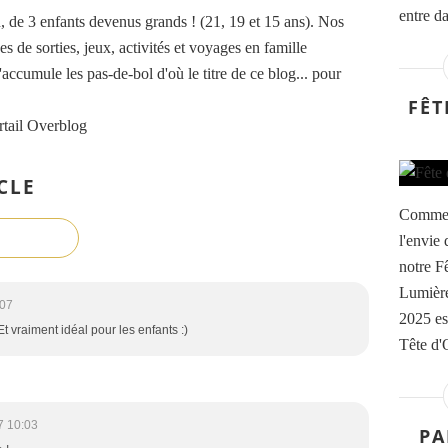
entre d
de 3 enfants devenus grands ! (21, 19 et 15 ans). Nos
es de sorties, jeux, activités et voyages en famille
accumule les pas-de-bol d'où le titre de ce blog... pour
FÊT
rtail Overblog
CLE
Comme c
l'envie
notre F
Lumière
:07
2025 es
Et vraiment idéal pour les enfants :)
Tête d'O
7 10:03
PA