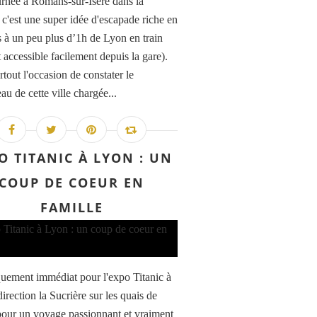
rnée à Romans-sur-Isère dans la
c'est une super idée d'escapade riche en
és à un peu plus d’1h de Lyon en train
t accessible facilement depuis la gare).
rtout l'occasion de constater le
u de cette ville chargée...
O TITANIC À LYON : UN
COUP DE COEUR EN
FAMILLE
ement immédiat pour l'expo Titanic à
irection la Sucrière sur les quais de
our un voyage passionnant et vraiment