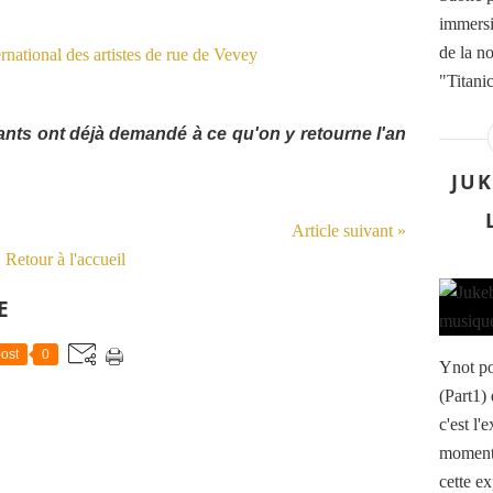
immersi
de la n
"Titani
fants ont déjà demandé à ce qu'on y retourne l'an
JUK
Article suivant »
Retour à l'accueil
E
ost
0
Ynot po
(Part1)
c'est l'
moment 
cette e