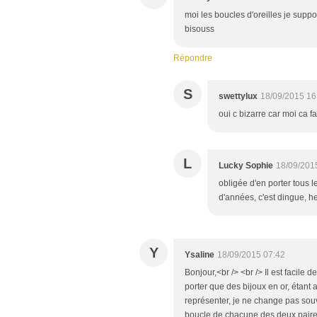
moi les boucles d'oreilles je suppor
bisouss
Répondre
S
swettylux
18/09/2015 16
oui c bizarre car moi ca fa
L
Lucky Sophie
18/09/201
obligée d'en porter tous 
d'années, c'est dingue, he
Y
Ysaline
18/09/2015 07:42
Bonjour,<br /> <br /> Il est facile
porter que des bijoux en or, étant
représenter, je ne change pas sou
boucle de chacune des deux paires q