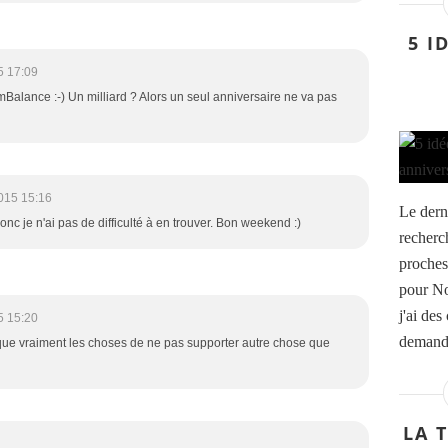
5 I
5 17:09
mBalance :-) Un milliard ? Alors un seul anniversaire ne va pas
015 15:16
Le dern
onc je n'ai pas de difficulté à en trouver. Bon weekend :)
recherc
proches
pour Noë
j'ai de
5 15:20
demande 
que vraiment les choses de ne pas supporter autre chose que
LA 