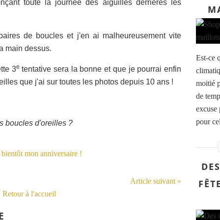
nçant toute la journée des aiguilles derrières les
MA
 paires de boucles et j'en ai malheureusement vite
la main dessus.
Est-ce 
e
tte 3
tentative sera la bonne et que je pourrai enfin
climatiq
illes que j'ai sur toutes les photos depuis 10 ans !
moitié p
de temp
excuse 
pour cel
s boucles d'oreilles ?
DES
Article suivant »
FÊT
Retour à l'accueil
E