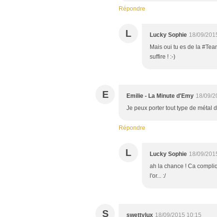
Répondre
L
Lucky Sophie
18/09/201
Mais oui tu es de la #Tea
suffire ! :-)
E
Emilie - La Minute d'Emy
18/09/2
Je peux porter tout type de métal d
Répondre
L
Lucky Sophie
18/09/201
ah la chance ! Ca compli
l'or... :/
S
swettylux
18/09/2015 10:15