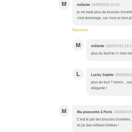
M
mélanie
18/09/2015 15:43
je ne mets plus de boucles d'oreille
c'est dommage, car c'est un bon p
Répondre
M
mélanie
18/09/2015 18:1
plus du tout<br /> mon m
L
Lucky Sophie
18/09/201
plus du tout ? mince... o
élégante !
M
Ma poussette à Paris
18/09/2015
C'est le pbl des boucles d'oreilles,
et j'ai des milliard d'idées !