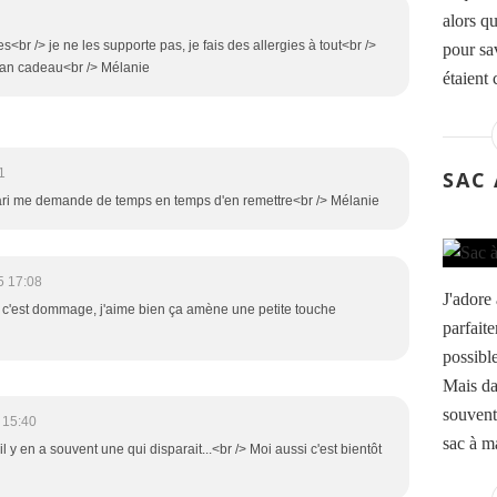
alors q
s<br /> je ne les supporte pas, je fais des allergies à tout<br />
pour sav
lan cadeau<br /> Mélanie
étaient 
1
SAC
ari me demande de temps en temps d'en remettre<br /> Mélanie
5 17:08
J'adore
ui c'est dommage, j'aime bien ça amène une petite touche
parfaite
possible
Mais dan
souvent
 15:40
sac à ma
 il y en a souvent une qui disparait...<br /> Moi aussi c'est bientôt