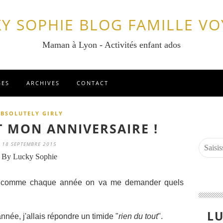
Y SOPHIE BLOG FAMILLE V
Maman à Lyon - Activités enfant ados
GES
ARCHIVES
CONTACT
BSOLUTELY GIRLY
T MON ANNIVERSAIRE !
18 SEPTEMBRE 2015
By Lucky Sophie
 et comme chaque année on va me demander quels
LU
ée, j'allais répondre un timide "
rien du tout
".