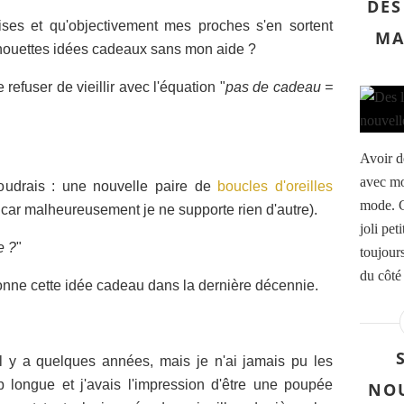
DES
ises et qu'objectivement mes proches s'en sortent
MA
 chouettes idées cadeaux sans mon aide ?
efuser de vieillir avec l'équation "
pas de cadeau =
Avoir d
avec mo
oudrais : une nouvelle paire de
boucles d'oreilles
mode. C
 car malheureusement je ne supporte rien d'autre).
joli pet
e ?
"
toujour
du côté 
 donne cette idée cadeau dans la dernière décennie.
il y a quelques années, mais je n'ai jamais pu les
op longue et j'avais l'impression d'être une poupée
NOU