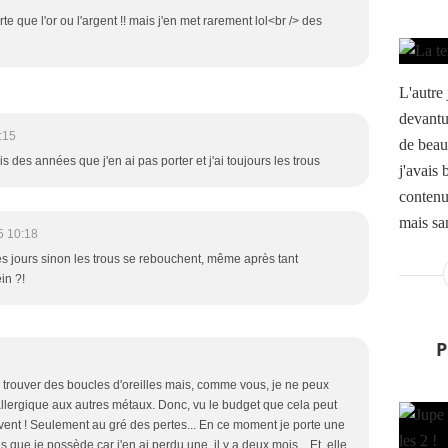
te que l'or ou l'argent !! mais j'en met rarement lol<br /> des
L'autre
devantur
:15
de beau
is des années que j'en ai pas porter et j'ai toujours les trous
j'avais 
contenu
mais san
5 10:18
les jours sinon les trous se rebouchent, même après tant
in ?!
 de trouver des boucles d'oreilles mais, comme vous, je ne peux
 allergique aux autres métaux. Donc, vu le budget que cela peut
vent ! Seulement au gré des pertes... En ce moment je porte une
ue je possède car j'en ai perdu une, il y a deux mois... Et, elle