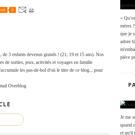
ost
0
« Qu’est
mères ?
que je 
adore fa
m'embal
de 3 enfants devenus grands ! (21, 19 et 15 ans). Nos
pièce po
es de sorties, jeux, activités et voyages en famille
accumule les pas-de-bol d'où le titre de ce blog... pour
P
rtail Overblog
CLE
Je me s
quand n
et qu'il