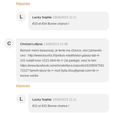
Répondre
L
Lucky Sophie
19/08/2015 11:11
#33 et #34 Bonne chance !
C
Christel Lollyna
13/08/2015 21:46
Bonsoir merci beaucoup, je tente ma chance, moi j'aimerais
ceci : http://www.touchiz.fr/p/etuis-rotatifs/etui-galaxy-tab-4-
101-rotatif-rose-1521.html<br /> j'ai partagé, voici le lien
https://www.facebook.com/christelllyna.lo/posts/16208587581
72227?pnref=story<br /> mzil llylla.illou@gmail.com<br />
bonne osirée
Répondre
L
Lucky Sophie
19/08/2015 11:11
#31 et #32 Bonne chance !