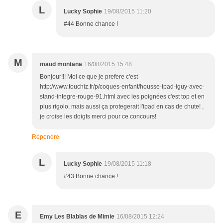
L
Lucky Sophie
19/08/2015 11:20
#44 Bonne chance !
M
maud montana
16/08/2015 15:48
Bonjour!!! Moi ce que je prefere c'est
http://www.touchiz.fr/p/coques-enfant/housse-ipad-iguy-avec-
stand-integre-rouge-91.html avec les poignées c'est top et en
plus rigolo, mais aussi ça protegerait l'ipad en cas de chute! ,
je croise les doigts merci pour ce concours!
Répondre
L
Lucky Sophie
19/08/2015 11:18
#43 Bonne chance !
E
Emy Les Blablas de Mimie
16/08/2015 12:24