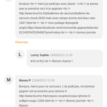
bonjour,<br /> merci,je participe avec plaisir :-)<br /> je pense
que je prendrai ceci si je gagnais:<br />
http://www.touchiz.fr/p/batteries-de-secours/batterie-de-
secours-muvit-2600-mah-avec-lampe-torche-led-bleu-clair-
1907.html<br /> <br /> mon partage fb(angelik
ange):https://www.facebook.com/concouriste.gagnante/posts/
812465545539468?pnref=story<br /> <br /> bonne journée
Répondre
L
Lucky Sophie
19/08/2015 11:00
#10 et #11<br /> Bonne chance !
M
Manon P
12/08/2015 13:30
Bonjour, merci pour ce concours :) Je participe, et j'aimerai
gagner cet accessoire pour iphone 6 :
http://www.touchiz.fr/p/coques-souples/coque-iphone-6-
softgel-rouge-1309.html<br /> <br /> Bonne journée <br />
Manon