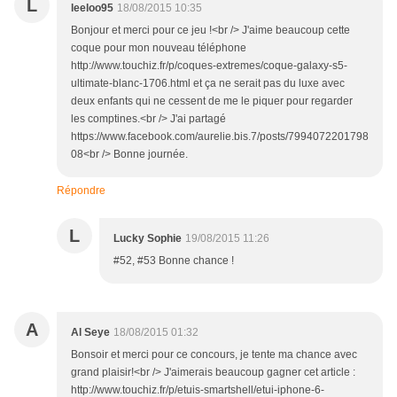
L
leeloo95
18/08/2015 10:35
Bonjour et merci pour ce jeu !<br /> J'aime beaucoup cette
coque pour mon nouveau téléphone
http://www.touchiz.fr/p/coques-extremes/coque-galaxy-s5-
ultimate-blanc-1706.html et ça ne serait pas du luxe avec
deux enfants qui ne cessent de me le piquer pour regarder
les comptines.<br /> J'ai partagé
https://www.facebook.com/aurelie.bis.7/posts/7994072201798
08<br /> Bonne journée.
Répondre
L
Lucky Sophie
19/08/2015 11:26
#52, #53 Bonne chance !
A
Al Seye
18/08/2015 01:32
Bonsoir et merci pour ce concours, je tente ma chance avec
grand plaisir!<br /> J'aimerais beaucoup gagner cet article :
http://www.touchiz.fr/p/etuis-smartshell/etui-iphone-6-