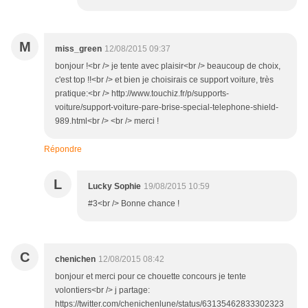
M
miss_green
12/08/2015 09:37
bonjour !<br /> je tente avec plaisir<br /> beaucoup de choix,
c'est top !!<br /> et bien je choisirais ce support voiture, très
pratique:<br /> http://www.touchiz.fr/p/supports-
voiture/support-voiture-pare-brise-special-telephone-shield-
989.html<br /> <br /> merci !
Répondre
L
Lucky Sophie
19/08/2015 10:59
#3<br /> Bonne chance !
C
chenichen
12/08/2015 08:42
bonjour et merci pour ce chouette concours je tente
volontiers<br /> j partage:
https://twitter.com/chenichenlune/status/63135462833302323