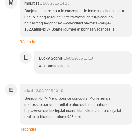
M
milartist
13/08/2015 14:25
Bonjour et merci pour le concours ! Je tente ma chance pour
une jolie coque rouge : http://www.touchiz.fr/p/coques-
rigides/coque-iphone-5---5s-collection-metal-rouge-
1620.html<br /> Bonne journée et bonnes vacances !!!
Répondre
L
Lucky Sophie
19/08/2015 11:10
#27 Bonne chance !
E
eliad
13/08/2015 13:10
Bonjour,<br /> Merci pour ce concours. Moi je serais
intéressée par une oreillette bluetooth pour iphone :
http://www.touchiz.fr/p/kit-mains-libres/kit-main-libre-crystal--
oreillette-bluetooth-blanc-985.html
Répondre