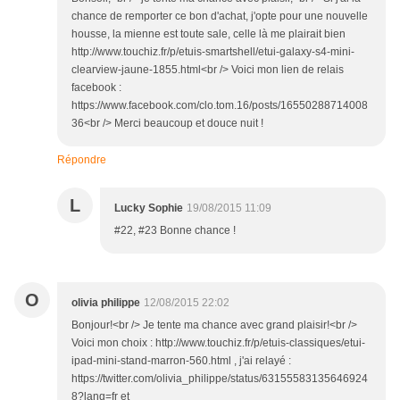
chance de remporter ce bon d'achat, j'opte pour une nouvelle
housse, la mienne est toute sale, celle là me plairait bien
http://www.touchiz.fr/p/etuis-smartshell/etui-galaxy-s4-mini-
clearview-jaune-1855.html<br /> Voici mon lien de relais
facebook :
https://www.facebook.com/clo.tom.16/posts/16550288714008
36<br /> Merci beaucoup et douce nuit !
Répondre
L
Lucky Sophie
19/08/2015 11:09
#22, #23 Bonne chance !
O
olivia philippe
12/08/2015 22:02
Bonjour!<br /> Je tente ma chance avec grand plaisir!<br />
Voici mon choix : http://www.touchiz.fr/p/etuis-classiques/etui-
ipad-mini-stand-marron-560.html , j'ai relayé :
https://twitter.com/olivia_philippe/status/63155583135646924
8?lang=fr et