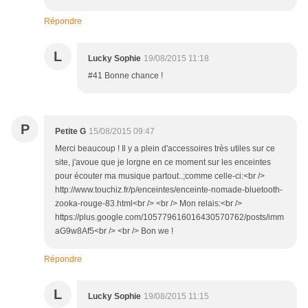
Répondre
L
Lucky Sophie
19/08/2015 11:18
#41 Bonne chance !
P
Petite G
15/08/2015 09:47
Merci beaucoup ! Il y a plein d'accessoires très utiles sur ce
site, j'avoue que je lorgne en ce moment sur les enceintes
pour écouter ma musique partout..;comme celle-ci:<br />
http://www.touchiz.fr/p/enceintes/enceinte-nomade-bluetooth-
zooka-rouge-83.html<br /> <br /> Mon relais:<br />
https://plus.google.com/105779616016430570762/posts/imm
aG9w8Af5<br /> <br /> Bon we !
Répondre
L
Lucky Sophie
19/08/2015 11:15