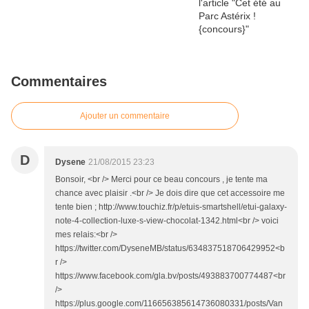
Commentaires
Ajouter un commentaire
D
Dysene
21/08/2015 23:23
Bonsoir, <br /> Merci pour ce beau concours , je tente ma
chance avec plaisir .<br /> Je dois dire que cet accessoire me
tente bien ; http://www.touchiz.fr/p/etuis-smartshell/etui-galaxy-
note-4-collection-luxe-s-view-chocolat-1342.html<br /> voici
mes relais:<br />
https://twitter.com/DyseneMB/status/634837518706429952<b
r />
https://www.facebook.com/gla.bv/posts/493883700774487<br
/>
https://plus.google.com/116656385614736080331/posts/Van