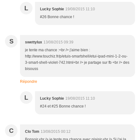
L
Lucky Sophie
19/08/2015 11:10
#26 Bonne chance !
S
swettylux
13/08/2015 09:39
je tente ma chance :<br /> j'aime bien :
http://www.touchiz.fr/p/etuis-smartshell/etui-ipad-mini-1-2-ou-
3-smart-shell-violet-742.html<br /> je partage sur fb <br /> des
bisouss
Répondre
L
Lucky Sophie
19/08/2015 11:10
#24 et #25 Bonne chance !
C
Clo Tom
13/08/2015 00:12
Bonsoir,<br /> je tente ma chance avec plaisir,<br /> Si j'ai la