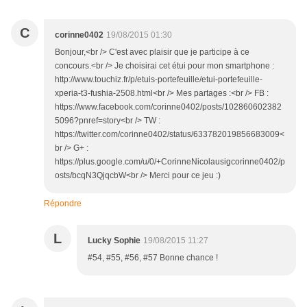
C
corinne0402
19/08/2015 01:30
Bonjour,<br /> C'est avec plaisir que je participe à ce
concours.<br /> Je choisirai cet étui pour mon smartphone :
http://www.touchiz.fr/p/etuis-portefeuille/etui-portefeuille-
xperia-t3-fushia-2508.html<br /> Mes partages :<br /> FB :
https://www.facebook.com/corinne0402/posts/102860602382
5096?pnref=story<br /> TW :
https://twitter.com/corinne0402/status/633782019856683009<
br /> G+ :
https://plus.google.com/u/0/+CorinneNicolausigcorinne0402/p
osts/bcqN3QjqcbW<br /> Merci pour ce jeu :)
Répondre
L
Lucky Sophie
19/08/2015 11:27
#54, #55, #56, #57 Bonne chance !