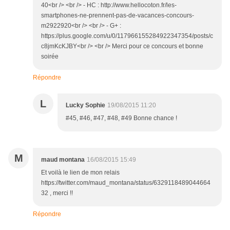
40<br /> <br /> - HC : http://www.hellocoton.fr/les-
smartphones-ne-prennent-pas-de-vacances-concours-
m2922920<br /> <br /> - G+ :
https://plus.google.com/u/0/117966155284922347354/posts/c
c8jmKcKJBY<br /> <br /> Merci pour ce concours et bonne
soirée
Répondre
L
Lucky Sophie
19/08/2015 11:20
#45, #46, #47, #48, #49 Bonne chance !
M
maud montana
16/08/2015 15:49
Et voilà le lien de mon relais
https://twitter.com/maud_montana/status/6329118489044664
32 , merci !!
Répondre