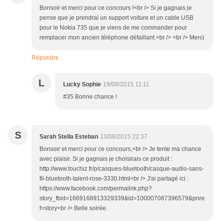
Bonsoir et merci pour ce concours !<br /> Si je gagnais je
pense que je prendrai un support voiture et un cable USB
pour le Nokia 735 que je viens de me commander pour
remplacer mon ancien téléphone défaillant.<br /> <br /> Merci
Répondre
L
Lucky Sophie
19/08/2015 11:11
#35 Bonne chance !
S
Sarah Stella Esteban
13/08/2015 22:37
Bonsoir et merci pour ce concours,<br /> Je tente ma chance
avec plaisir. Si je gagnais je choisirais ce produit :
http://www.touchiz.fr/p/casques-bluetooth/casque-audio-sans-
fil-bluetooth-talent-rose-3330.html<br /> J'ai partagé ici :
https://www.facebook.com/permalink.php?
story_fbid=1669168913329339&id=100007087396579&pnre
f=story<br /> Belle soirée.