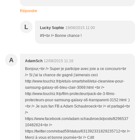
Répondre
L
Lucky Sophie
19/08/2015 11:00
#9<br /> Bonne chance !
A
AdamSch
12/08/2015 11:16
Bonjour,<br /> Super je participe avec joie a ce concours<br
/> Si j'ai la chance de gagné j'aimerais ceci
http://www.touchiz.fr/p/etuis-smartshell/etui-clearview-pour-
samsung-galaxy-s6-bleu-clair-3069.html <br />
http://www.touchiz.fr/p/film-protecteur/pack-de-3-films-
protecteurs-pour-samsung-galaxy-s6-transparent-3152.html :)
<br /> Je suis fan FB a Adam Schaubroeck<br /> et partagé<br
/>
https://www.facebook.com/adam.schaubroeck/posts/8296537
10482624<br />
https://twitter.com/rebad59/status/631392331829235712<br />
Merci à vous et bonne journée<br /> Cdlt