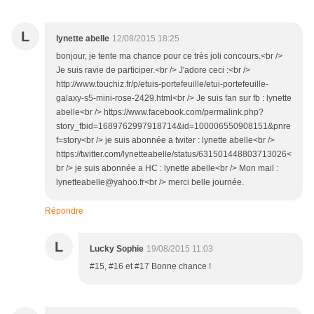
L
lynette abelle
12/08/2015 18:25
bonjour, je tente ma chance pour ce très joli concours.<br />
Je suis ravie de participer.<br /> J'adore ceci :<br />
http://www.touchiz.fr/p/etuis-portefeuille/etui-portefeuille-
galaxy-s5-mini-rose-2429.html<br /> Je suis fan sur fb : lynette
abelle<br /> https://www.facebook.com/permalink.php?
story_fbid=1689762997918714&id=100006550908151&pnre
f=story<br /> je suis abonnée a twiter : lynette abelle<br />
https://twitter.com/lynetteabelle/status/631501448803713026<
br /> je suis abonnée a HC : lynette abelle<br /> Mon mail :
lynetteabelle@yahoo.fr<br /> merci belle journée.
Répondre
L
Lucky Sophie
19/08/2015 11:03
#15, #16 et #17 Bonne chance !