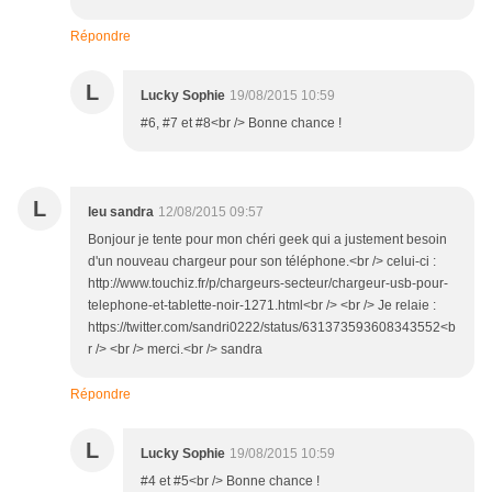
Répondre
L
Lucky Sophie
19/08/2015 10:59
#6, #7 et #8<br /> Bonne chance !
L
leu sandra
12/08/2015 09:57
Bonjour je tente pour mon chéri geek qui a justement besoin
d'un nouveau chargeur pour son téléphone.<br /> celui-ci :
http://www.touchiz.fr/p/chargeurs-secteur/chargeur-usb-pour-
telephone-et-tablette-noir-1271.html<br /> <br /> Je relaie :
https://twitter.com/sandri0222/status/631373593608343552<b
r /> <br /> merci.<br /> sandra
Répondre
L
Lucky Sophie
19/08/2015 10:59
#4 et #5<br /> Bonne chance !