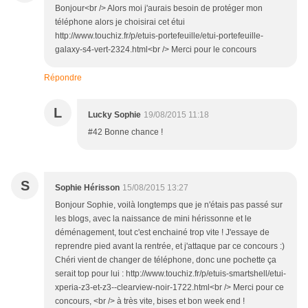
Bonjour<br /> Alors moi j'aurais besoin de protéger mon
téléphone alors je choisirai cet étui
http://www.touchiz.fr/p/etuis-portefeuille/etui-portefeuille-
galaxy-s4-vert-2324.html<br /> Merci pour le concours
Répondre
L
Lucky Sophie
19/08/2015 11:18
#42 Bonne chance !
S
Sophie Hérisson
15/08/2015 13:27
Bonjour Sophie, voilà longtemps que je n'étais pas passé sur
les blogs, avec la naissance de mini hérissonne et le
déménagement, tout c'est enchainé trop vite ! J'essaye de
reprendre pied avant la rentrée, et j'attaque par ce concours :)
Chéri vient de changer de téléphone, donc une pochette ça
serait top pour lui : http://www.touchiz.fr/p/etuis-smartshell/etui-
xperia-z3-et-z3--clearview-noir-1722.html<br /> Merci pour ce
concours, <br /> à très vite, bises et bon week end !