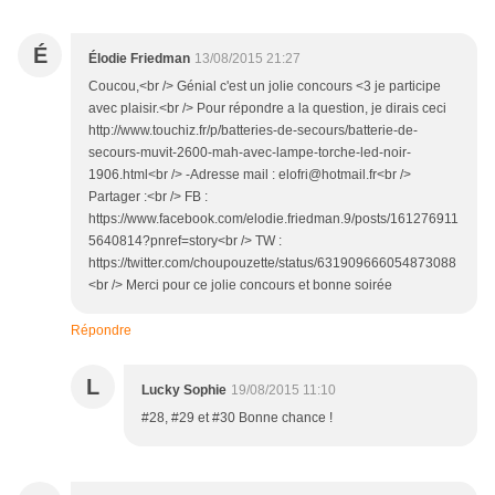
É
Élodie Friedman
13/08/2015 21:27
Coucou,<br /> Génial c'est un jolie concours <3 je participe
avec plaisir.<br /> Pour répondre a la question, je dirais ceci
http://www.touchiz.fr/p/batteries-de-secours/batterie-de-
secours-muvit-2600-mah-avec-lampe-torche-led-noir-
1906.html<br /> -Adresse mail : elofri@hotmail.fr<br />
Partager :<br /> FB :
https://www.facebook.com/elodie.friedman.9/posts/161276911
5640814?pnref=story<br /> TW :
https://twitter.com/choupouzette/status/631909666054873088
<br /> Merci pour ce jolie concours et bonne soirée
Répondre
L
Lucky Sophie
19/08/2015 11:10
#28, #29 et #30 Bonne chance !