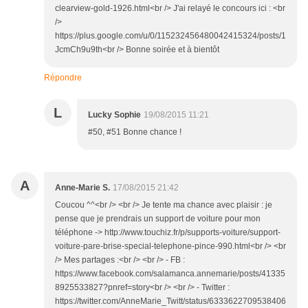
clearview-gold-1926.html<br /> J'ai relayé le concours ici : <br
/>
https://plus.google.com/u/0/115232456480042415324/posts/1
JcmCh9u9th<br /> Bonne soirée et à bientôt
Répondre
L
Lucky Sophie
19/08/2015 11:21
#50, #51 Bonne chance !
A
Anne-Marie S.
17/08/2015 21:42
Coucou ^^<br /> <br /> Je tente ma chance avec plaisir : je
pense que je prendrais un support de voiture pour mon
téléphone -> http://www.touchiz.fr/p/supports-voiture/support-
voiture-pare-brise-special-telephone-pince-990.html<br /> <br
/> Mes partages :<br /> <br /> - FB :
https://www.facebook.com/salamanca.annemarie/posts/41335
8925533827?pnref=story<br /> <br /> - Twitter :
https://twitter.com/AnneMarie_Twitt/status/6333622709538406