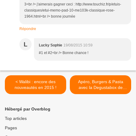
3<br /> j'aimerais gagner ceci : http://www.touchiz.fr/p/etuis-
classiques/etui-memo-pad-10-me103k-classique-rose-
1964.html<br /> bonne journée
Répondre
L
Lucky Sophie
19/08/2015 10:59
#1 et #2<br /> Bonne chance !
< Walibi : encore des
Apéro, Burgers & Pasta
nouveautés en 2015 !
avec la Degustabox de
Juillet >
Hébergé par Overblog
Top articles
Pages