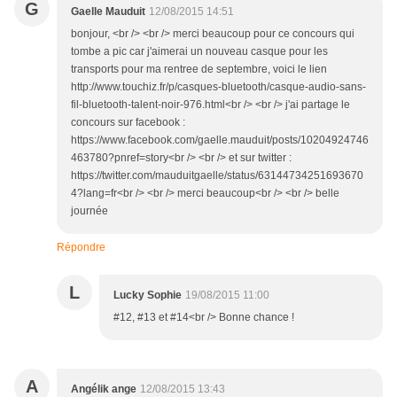
G
Gaelle Mauduit
12/08/2015 14:51
bonjour, <br /> <br /> merci beaucoup pour ce concours qui
tombe a pic car j'aimerai un nouveau casque pour les
transports pour ma rentree de septembre, voici le lien
http://www.touchiz.fr/p/casques-bluetooth/casque-audio-sans-
fil-bluetooth-talent-noir-976.html<br /> <br /> j'ai partage le
concours sur facebook :
https://www.facebook.com/gaelle.mauduit/posts/10204924746
463780?pnref=story<br /> <br /> et sur twitter :
https://twitter.com/mauduitgaelle/status/63144734251693670
4?lang=fr<br /> <br /> merci beaucoup<br /> <br /> belle
journée
Répondre
L
Lucky Sophie
19/08/2015 11:00
#12, #13 et #14<br /> Bonne chance !
A
Angélik ange
12/08/2015 13:43