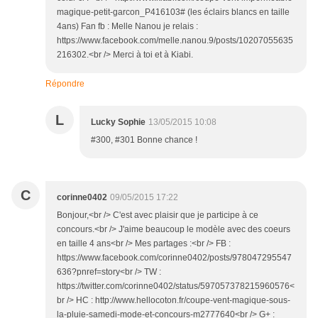
magique-petit-garcon_P416103# (les éclairs blancs en taille
4ans) Fan fb : Melle Nanou je relais :
https://www.facebook.com/melle.nanou.9/posts/10207055635
216302.<br /> Merci à toi et à Kiabi.
Répondre
L
Lucky Sophie
13/05/2015 10:08
#300, #301 Bonne chance !
C
corinne0402
09/05/2015 17:22
Bonjour,<br /> C'est avec plaisir que je participe à ce
concours.<br /> J'aime beaucoup le modèle avec des coeurs
en taille 4 ans<br /> Mes partages :<br /> FB :
https://www.facebook.com/corinne0402/posts/978047295547
636?pnref=story<br /> TW :
https://twitter.com/corinne0402/status/597057378215960576<
br /> HC : http://www.hellocoton.fr/coupe-vent-magique-sous-
la-pluie-samedi-mode-et-concours-m2777640<br /> G+ :