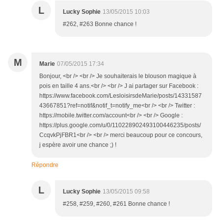
L
Lucky Sophie
13/05/2015 10:03
#262, #263 Bonne chance !
M
Marie
07/05/2015 17:34
Bonjour, <br /> <br /> Je souhaiterais le blouson magique à
pois en taille 4 ans.<br /> <br /> J ai partager sur Facebook :
https://www.facebook.com/LesloisirsdeMarie/posts/14331587
43667851?ref=notif&notif_t=notify_me<br /> <br /> Twitter :
https://mobile.twitter.com/account<br /> <br /> Google :
https://plus.google.com/u/0/110228902493100446235/posts/
CcqvkPjFBR1<br /> <br /> merci beaucoup pour ce concours,
j espère avoir une chance ;) !
Répondre
L
Lucky Sophie
13/05/2015 09:58
#258, #259, #260, #261 Bonne chance !