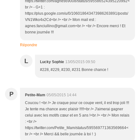
https://twitter.com/agnes69008/status/595586524395220992<
br /> - G+1 :
https://plus.google.com/u/0/106018643473986263891/posts/
VN1Wko4x2Cd<br /> <br /> Mon mail est :
agnes.fanciullino@gmail.com<br /> <br /> Encore merci ! Et
bonne journée !!!
Répondre
L
Lucky Sophie
13/05/2015 09:50
#228, #229, #230, #231 Bonne chance !
P
Petite-Mam
05/05/2015 14:44
Coucou ! <br /> Je craque pour ce coupe vent, il est trop joli !!!
Je tente ma chance avec plaisir !!!!!<br /> J'aimerai gagner
celui avec les motifs cœur et en 5 ans !<br /> <br /> Mon relais
: <br />
https://twitter.com/Petite_Mam/status/595569771363569664<
br /> <br /> Merci && belle journée à toi ! :)