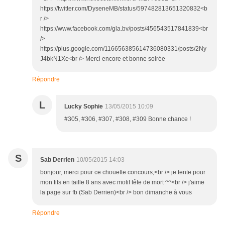
https://twitter.com/DyseneMB/status/597482813651320832<b
r />
https://www.facebook.com/gla.bv/posts/456543517841839<br
/>
https://plus.google.com/116656385614736080331/posts/2Ny
J4bkN1Xc<br /> Merci encore et bonne soirée
Répondre
L
Lucky Sophie
13/05/2015 10:09
#305, #306, #307, #308, #309 Bonne chance !
S
Sab Derrien
10/05/2015 14:03
bonjour, merci pour ce chouette concours,<br /> je tente pour
mon fils en taille 8 ans avec motif tête de mort ^^<br /> j'aime
la page sur fb (Sab Derrien)<br /> bon dimanche à vous
Répondre