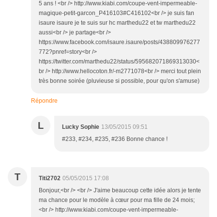
5 ans ! <br /> http://www.kiabi.com/coupe-vent-impermeable-
magique-petit-garcon_P416103#C416102<br /> je suis fan
isaure isaure je te suis sur hc marthedu22 et tw marthedu22
aussi<br /> je partage<br />
https://www.facebook.com/isaure.isaure/posts/438809976277
772?pnref=story<br />
https://twitter.com/marthedu22/status/595682071869313030<
br /> http://www.hellocoton.fr/-m2771078<br /> merci tout plein
très bonne soirée (pluvieuse si possible, pour qu'on s'amuse)
Répondre
L
Lucky Sophie
13/05/2015 09:51
#233, #234, #235, #236 Bonne chance !
T
Titi2702
05/05/2015 17:08
Bonjour,<br /> <br /> J'aime beaucoup cette idée alors je tente
ma chance pour le modèle à cœur pour ma fille de 24 mois;
<br /> http://www.kiabi.com/coupe-vent-impermeable-