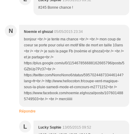
Lucky Sophie
13/05/2015 09:52
#245 Bonne chance !
N
Noemie el ghozal
05/05/2015 23:34
bonjour <br /> je tente ma chance <br /> <br /> mon coup de
coeur se porte pour celui en motif tête de mort en taille 10ans
<br /> <br /> je suis la page Fb (noémie el ghozal)<br /> <br />
et je partage<br />
https://plus.google.com/u/0/115467856688162665796/posts/5
GZbUp7Pz37<br />
https://twitter.com/NonoNono6/status/595702448733446144?
lang=fr<br /> http://www.hellocoton.fr/coupe-vent-magique-
sous-la-pluie-samedi-mode-et-concours-m2771152<br />
https://www.facebook.com/noemie.elghozal/posts/107601488
5749503<br /> <br /> merciiiiii
Répondre
L
Lucky Sophie
13/05/2015 09:52