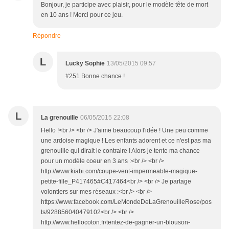
Bonjour, je participe avec plaisir, pour le modèle tête de mort
en 10 ans ! Merci pour ce jeu.
Répondre
L
Lucky Sophie
13/05/2015 09:57
#251 Bonne chance !
L
La grenouille
06/05/2015 22:08
Hello !<br /> <br /> J'aime beaucoup l'idée ! Une peu comme
une ardoise magique ! Les enfants adorent et ce n'est pas ma
grenouille qui dirait le contraire ! Alors je tente ma chance
pour un modèle coeur en 3 ans :<br /> <br />
http://www.kiabi.com/coupe-vent-impermeable-magique-
petite-fille_P417465#C417464<br /> <br /> Je partage
volontiers sur mes réseaux :<br /> <br />
https://www.facebook.com/LeMondeDeLaGrenouilleRose/pos
ts/928856040479102<br /> <br />
http://www.hellocoton.fr/tentez-de-gagner-un-blouson-