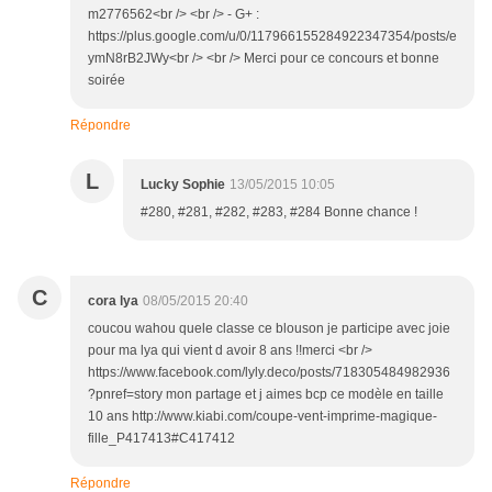
m2776562<br /> <br /> - G+ :
https://plus.google.com/u/0/117966155284922347354/posts/e
ymN8rB2JWy<br /> <br /> Merci pour ce concours et bonne
soirée
Répondre
L
Lucky Sophie
13/05/2015 10:05
#280, #281, #282, #283, #284 Bonne chance !
C
cora lya
08/05/2015 20:40
coucou wahou quele classe ce blouson je participe avec joie
pour ma lya qui vient d avoir 8 ans !!merci <br />
https://www.facebook.com/lyly.deco/posts/718305484982936
?pnref=story mon partage et j aimes bcp ce modèle en taille
10 ans http://www.kiabi.com/coupe-vent-imprime-magique-
fille_P417413#C417412
Répondre