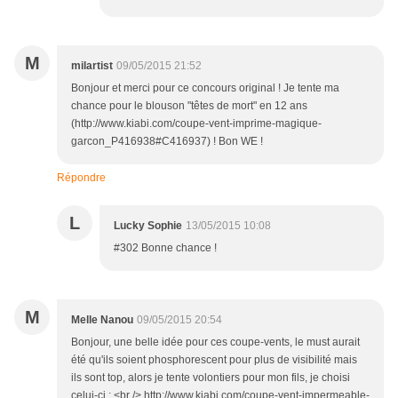
M
milartist
09/05/2015 21:52
Bonjour et merci pour ce concours original ! Je tente ma
chance pour le blouson "têtes de mort" en 12 ans
(http://www.kiabi.com/coupe-vent-imprime-magique-
garcon_P416938#C416937) ! Bon WE !
Répondre
L
Lucky Sophie
13/05/2015 10:08
#302 Bonne chance !
M
Melle Nanou
09/05/2015 20:54
Bonjour, une belle idée pour ces coupe-vents, le must aurait
été qu'ils soient phosphorescent pour plus de visibilité mais
ils sont top, alors je tente volontiers pour mon fils, je choisi
celui-ci : <br /> http://www.kiabi.com/coupe-vent-impermeable-