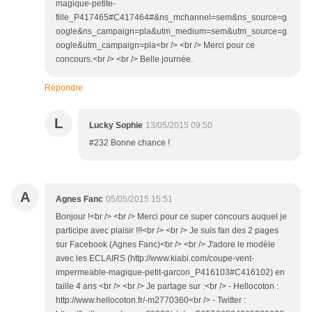
magique-petite-
fille_P417465#C417464#&ns_mchannel=sem&ns_source=g
oogle&ns_campaign=pla&utm_medium=sem&utm_source=g
oogle&utm_campaign=pla<br /> <br /> Merci pour ce
concours.<br /> <br /> Belle journée.
Répondre
L
Lucky Sophie
13/05/2015 09:50
#232 Bonne chance !
A
Agnes Fanc
05/05/2015 15:51
Bonjour !<br /> <br /> Merci pour ce super concours auquel je
participe avec plaisir !!!<br /> <br /> Je suis fan des 2 pages
sur Facebook (Agnes Fanc)<br /> <br /> J'adore le modèle
avec les ECLAIRS (http://www.kiabi.com/coupe-vent-
impermeable-magique-petit-garcon_P416103#C416102) en
taille 4 ans <br /> <br /> Je partage sur :<br /> - Hellocoton :
http://www.hellocoton.fr/-m2770360<br /> - Twitter :