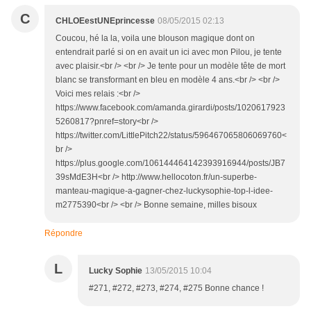
C
CHLOEestUNEprincesse
08/05/2015 02:13
Coucou, hé la la, voila une blouson magique dont on
entendrait parlé si on en avait un ici avec mon Pilou, je tente
avec plaisir.<br /> <br /> Je tente pour un modèle tête de mort
blanc se transformant en bleu en modèle 4 ans.<br /> <br />
Voici mes relais :<br />
https://www.facebook.com/amanda.girardi/posts/1020617923
5260817?pnref=story<br />
https://twitter.com/LittlePitch22/status/596467065806069760<
br />
https://plus.google.com/106144464142393916944/posts/JB7
39sMdE3H<br /> http://www.hellocoton.fr/un-superbe-
manteau-magique-a-gagner-chez-luckysophie-top-l-idee-
m2775390<br /> <br /> Bonne semaine, milles bisoux
Répondre
L
Lucky Sophie
13/05/2015 10:04
#271, #272, #273, #274, #275 Bonne chance !