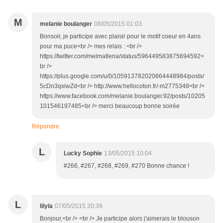
M
melanie boulanger
08/05/2015 01:03
Bonsoir, je participe avec plaisir pour le motif coeur en 4ans
pour ma puce<br /> mes relais : <br />
https://twitter.com/melmatlena/status/596449583875694592<
br />
https://plus.google.com/u/0/105913782020664448984/posts/
5cDn3qxiwZd<br /> http://www.hellocoton.fr/-m2775348<br />
https://www.facebook.com/melanie.boulanger.92/posts/10205
101546197485<br /> merci beaucoup bonne soirée
Répondre
L
Lucky Sophie
13/05/2015 10:04
#266, #267, #268, #269, #270 Bonne chance !
L
lilyla
07/05/2015 20:39
Bonjour,<br /> <br /> Je participe alors j'aimerais le blouson