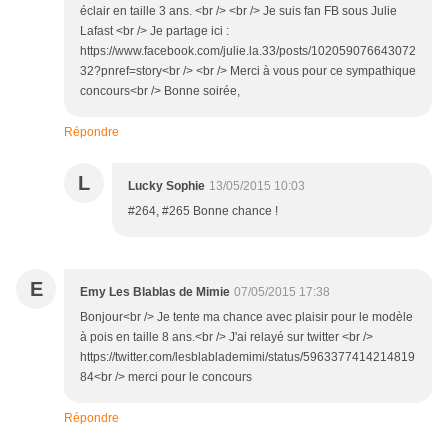
éclair en taille 3 ans. <br /> <br /> Je suis fan FB sous Julie
Lafast <br /> Je partage ici :
https://www.facebook.com/julie.la.33/posts/102059076643072
32?pnref=story<br /> <br /> Merci à vous pour ce sympathique
concours<br /> Bonne soirée,
Répondre
L
Lucky Sophie
13/05/2015 10:03
#264, #265 Bonne chance !
E
Emy Les Blablas de Mimie
07/05/2015 17:38
Bonjour<br /> Je tente ma chance avec plaisir pour le modèle
à pois en taille 8 ans.<br /> J'ai relayé sur twitter <br />
https://twitter.com/lesblablademimi/status/5963377414214819
84<br /> merci pour le concours
Répondre