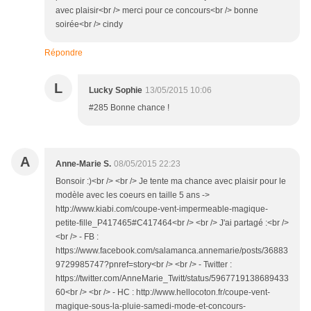
avec plaisir<br /> merci pour ce concours<br /> bonne
soirée<br /> cindy
Répondre
L
Lucky Sophie
13/05/2015 10:06
#285 Bonne chance !
A
Anne-Marie S.
08/05/2015 22:23
Bonsoir :)<br /> <br /> Je tente ma chance avec plaisir pour le
modèle avec les coeurs en taille 5 ans ->
http://www.kiabi.com/coupe-vent-impermeable-magique-
petite-fille_P417465#C417464<br /> <br /> J'ai partagé :<br />
<br /> - FB :
https://www.facebook.com/salamanca.annemarie/posts/36883
9729985747?pnref=story<br /> <br /> - Twitter :
https://twitter.com/AnneMarie_Twitt/status/5967719138689433
60<br /> <br /> - HC : http://www.hellocoton.fr/coupe-vent-
magique-sous-la-pluie-samedi-mode-et-concours-