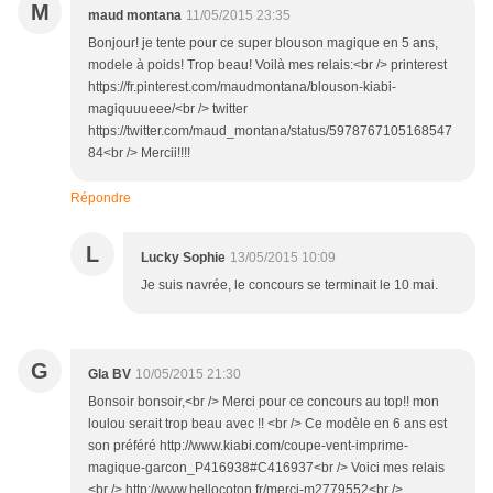
M
maud montana
11/05/2015 23:35
Bonjour! je tente pour ce super blouson magique en 5 ans,
modele à poids! Trop beau! Voilà mes relais:<br /> printerest
https://fr.pinterest.com/maudmontana/blouson-kiabi-
magiquuueee/<br /> twitter
https://twitter.com/maud_montana/status/5978767105168547
84<br /> Mercii!!!!
Répondre
L
Lucky Sophie
13/05/2015 10:09
Je suis navrée, le concours se terminait le 10 mai.
G
Gla BV
10/05/2015 21:30
Bonsoir bonsoir,<br /> Merci pour ce concours au top!! mon
loulou serait trop beau avec !! <br /> Ce modèle en 6 ans est
son préféré http://www.kiabi.com/coupe-vent-imprime-
magique-garcon_P416938#C416937<br /> Voici mes relais
<br /> http://www.hellocoton.fr/merci-m2779552<br />