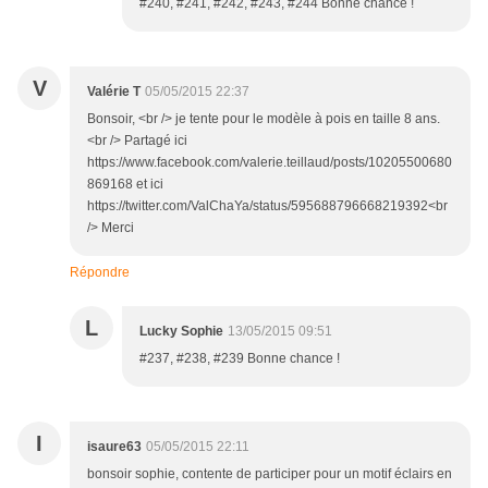
#240, #241, #242, #243, #244 Bonne chance !
V
Valérie T
05/05/2015 22:37
Bonsoir, <br /> je tente pour le modèle à pois en taille 8 ans.
<br /> Partagé ici
https://www.facebook.com/valerie.teillaud/posts/10205500680
869168 et ici
https://twitter.com/ValChaYa/status/595688796668219392<br
/> Merci
Répondre
L
Lucky Sophie
13/05/2015 09:51
#237, #238, #239 Bonne chance !
I
isaure63
05/05/2015 22:11
bonsoir sophie, contente de participer pour un motif éclairs en