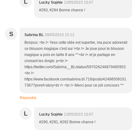
L
Lucky Sophie
13/05/2015 10:07
#293, #294 Bonne chance !
S
Sabrina BL
09/05/2015 15:12
Bonjour, <br /> Yess cette idée est superbe, ma puce adorerait
ce blouson magique c'est sur !<br /> Je joue pour le blouson
magique a pois en taille 8 ans ^^<br /> et je partage en
croisant les doigts :p<br />
https://twitter.com/Sabrina__BL/status/597026246879485953
<br />
https://www.facebook.com/sabrina.bl.716/posts/42498509101
7367?pnref=story<br /> <br /> Merci pour ce joli concours ^^
Répondre
L
Lucky Sophie
13/05/2015 10:07
#290, #291, #292 Bonne chance !