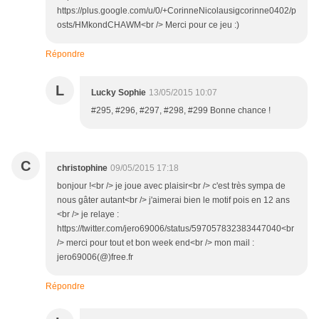
https://plus.google.com/u/0/+CorinneNicolausigcorinne0402/p
osts/HMkondCHAWM<br /> Merci pour ce jeu :)
Répondre
L
Lucky Sophie
13/05/2015 10:07
#295, #296, #297, #298, #299 Bonne chance !
C
christophine
09/05/2015 17:18
bonjour !<br /> je joue avec plaisir<br /> c'est très sympa de
nous gâter autant<br /> j'aimerai bien le motif pois en 12 ans
<br /> je relaye :
https://twitter.com/jero69006/status/597057832383447040<br
/> merci pour tout et bon week end<br /> mon mail :
jero69006(@)free.fr
Répondre