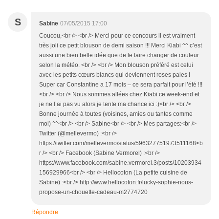
S
Sabine
07/05/2015 17:00
Coucou,<br /> <br /> Merci pour ce concours il est vraiment
très joli ce petit blouson de demi saison !!! Merci Kiabi ^^ c’est
aussi une bien belle idée que de le faire changer de couleur
selon la météo. <br /> <br /> Mon blouson préféré est celui
avec les petits cœurs blancs qui deviennent roses pales !
Super car Constantine a 17 mois – ce sera parfait pour l’été !!!
<br /> <br /> Nous sommes allées chez Kiabi ce week-end et
je ne l’ai pas vu alors je tente ma chance ici :)<br /> <br />
Bonne journée à toutes (voisines, amies ou tantes comme
moi) ^^<br /> <br /> Sabine<br /> <br /> Mes partages:<br />
Twitter (@mellevermo) :<br />
https://twitter.com/mellevermo/status/596327751973511168<b
r /> <br /> Facebook (Sabine Vermorel) :<br />
https://www.facebook.com/sabine.vermorel.3/posts/10203934
156929966<br /> <br /> Hellocoton (La petite cuisine de
Sabine) :<br /> http://www.hellocoton.fr/lucky-sophie-nous-
propose-un-chouette-cadeau-m2774720
Répondre