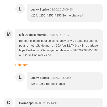
L
Lucky Sophie
13/05/2015 09:58
#254, #255, #256, #257 Bonne chance !
M
Mél DequoijemeMél
07/05/2015 14:17
Bonjour et merci pour ce concours !<br /> Je tente ma chance
pour le motif tête de mort en 10A (ou 12 A)<br /> Et je partage :
https://twitter.com/Dequoijeme_Mel/status/596287293855506
432<br /> Bon week-end
Répondre
L
Lucky Sophie
13/05/2015 09:57
#252, #253 Bonne chance !
C
Carmenpol
07/05/2015 14:15