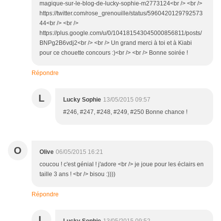
magique-sur-le-blog-de-lucky-sophie-m2773124<br /> <br />
https://twitter.com/rose_grenouille/status/5960420129792573
44<br /> <br />
https://plus.google.com/u/0/104181543045000856811/posts/
BNPg2B6vdj2<br /> <br /> Un grand merci à toi et à Kiabi
pour ce chouette concours :)<br /> <br /> Bonne soirée !
Répondre
L
Lucky Sophie
13/05/2015 09:57
#246, #247, #248, #249, #250 Bonne chance !
O
Olive
06/05/2015 16:21
coucou ! c'est génial ! j'adore <br /> je joue pour les éclairs en
taille 3 ans ! <br /> bisou :))))
Répondre
L