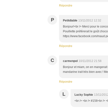
Répondre
P
Petitdiable
13/11/2012 12:32
Bonjour!<br /> Merci pour le conco
Pouillette préférerait le goût chocol
https://www.facebook.com/maud.pe
Répondre
C
carmenpol
10/11/2012 21:58
Bonjour et miam, on en mangerait !
mandarine irait très bien avec ! Me
Répondre
L
Lucky Sophie
13/11/201
<br /> <br /> #158<br /> <