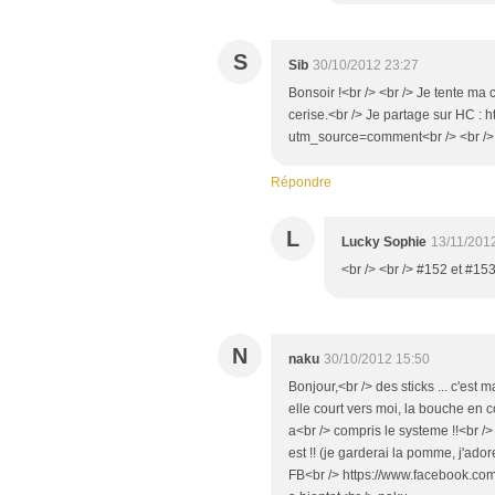
S
Sib
30/10/2012 23:27
Bonsoir !<br /> <br /> Je tente ma c
cerise.<br /> Je partage sur HC :
utm_source=comment<br /> <br /> 
Répondre
L
Lucky Sophie
13/11/201
<br /> <br /> #152 et #153
N
naku
30/10/2012 15:50
Bonjour,<br /> des sticks ... c'est 
elle court vers moi, la bouche en c
a<br /> compris le systeme !!<br />
est !! (je garderai la pomme, j'ado
FB<br /> https://www.facebook.com