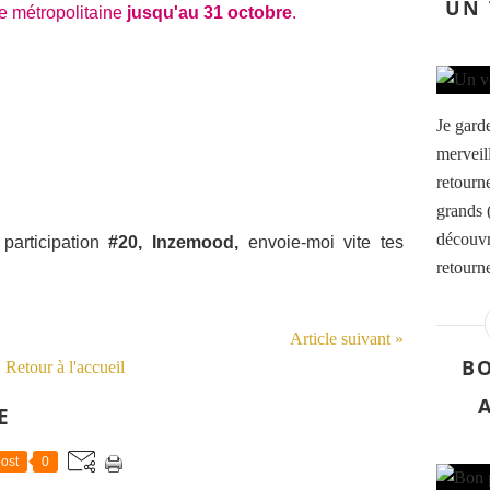
UN 
e métropolitaine
jusqu'au 31 octobre
.
Je gard
merveil
retourne
grands 
découvr
 participation
#20, Inzemood,
envoie-moi vite tes
retourne
Article suivant »
B
Retour à l'accueil
E
ost
0