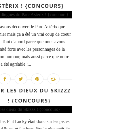
STÉRIX ! {CONCOURS}
avons découvert le Parc Astérix que
rnier mais ça a été un vrai coup de coeur
l. Tout d'abord parce que nous avons
nité forte avec les personnages de la
on humour, mais aussi parce que notre
a été agréable :...
R LES DIEUX DU SKIZZZ
! {CONCOURS}
e, P'tit Lucky était donc sur les pistes
 Albiez, et il a beau être le plus petit de