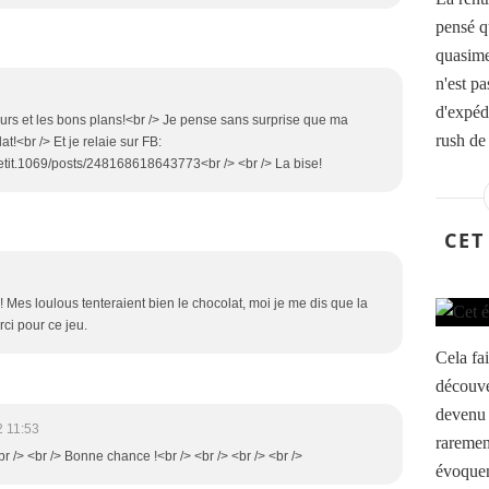
pensé qu
quasimen
n'est pa
d'expéd
urs et les bons plans!<br /> Je pense sans surprise que ma
rush de
at!<br /> Et je relaie sur FB:
tit.1069/posts/248168618643773<br /> <br /> La bise!
CET
 Mes loulous tenteraient bien le chocolat, moi je me dis que la
rci pour ce jeu.
Cela fa
découver
devenu 
2 11:53
raremen
br /> <br /> Bonne chance !<br /> <br /> <br /> <br />
évoquen