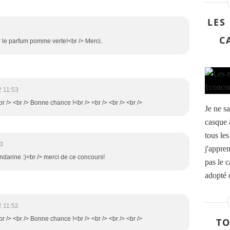
LES
C
r le parfum pomme verte!<br /> Merci.
2 11:53
br /> <br /> Bonne chance !<br /> <br /> <br /> <br />
Je ne s
casque 
tous les
3
j'appre
andarine :)<br /> merci de ce concours!
pas le 
adopté d
2 11:52
br /> <br /> Bonne chance !<br /> <br /> <br /> <br />
TO