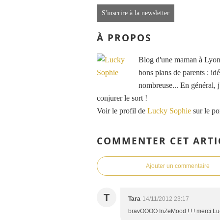
S'inscrire à la newsletter
À PROPOS
Blog d'une maman à Lyon, 
bons plans de parents : idé
nombreuse... En général, j'
conjurer le sort !
Voir le profil de
Lucky Sophie
sur le po
COMMENTER CET ARTI
Ajouter un commentaire
T
Tara
14/11/2012 23:17
bravOOOO InZeMood ! ! ! merci Lu