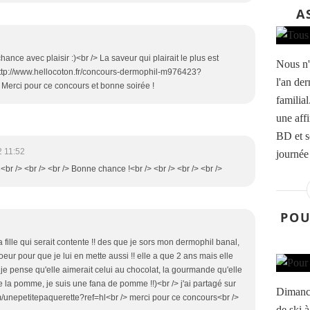
A
hance avec plaisir :)<br /> La saveur qui plairait le plus est
Nous n'
 http://www.hellocoton.fr/concours-dermophil-m976423?
l'an de
Merci pour ce concours et bonne soirée !
familia
une affi
BD et s
2 11:52
journée 
<br /> <br /> <br /> Bonne chance !<br /> <br /> <br /> <br />
POU
ma fille qui serait contente !! des que je sors mon dermophil banal,
oeur pour que je lui en mette aussi !! elle a que 2 ans mais elle
 je pense qu'elle aimerait celui au chocolat, la gourmande qu'elle
re la pomme, je suis une fana de pomme !!)<br /> j'ai partagé sur
Dimanch
/unepetitepaquerette?ref=hl<br /> merci pour ce concours<br />
de ski à