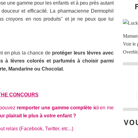
se une gamme pour les enfants et à peu près autant
 douceur et efficacité. La pharmacienne Dermophil
us croyons en nos produits" et je ne peux que lui
Maman à
Voir le 
Overbl
ront en plus la chance de
protéger leurs lèvres avec
ks à lèvres colorés et parfumés à choisir parmi
erte, Mandarine ou Chocolat
.
THE CONCOURS
s pouvez
remporter une gamme complète ici
en me
r plairait le plus à votre enfant ?
VOU
 relais (Facebook, Twitter, etc...)