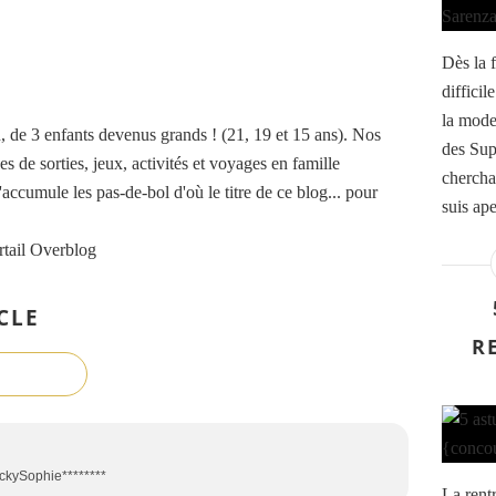
Dès la f
difficil
la mode
de 3 enfants devenus grands ! (21, 19 et 15 ans). Nos
des Sup
es de sorties, jeux, activités et voyages en famille
chercha
accumule les pas-de-bol d'où le titre de ce blog... pour
suis ape
rtail Overblog
CLE
R
ckySophie********
La rentr