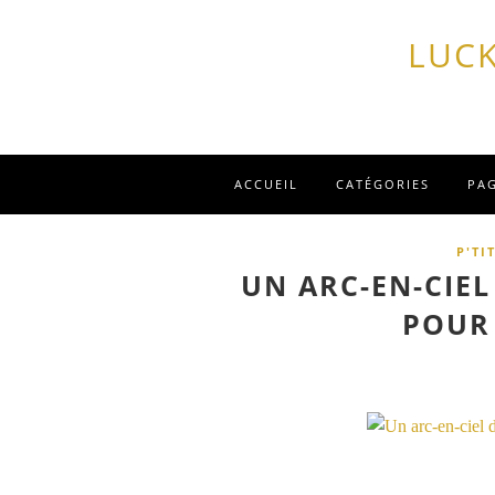
LUCK
ACCUEIL
CATÉGORIES
PA
P'TI
UN ARC-EN-CIE
POUR 