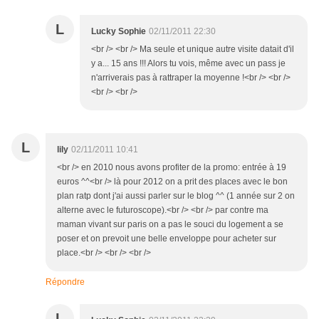
L
Lucky Sophie
02/11/2011 22:30
<br /> <br /> Ma seule et unique autre visite datait d'il
y a... 15 ans !!! Alors tu vois, même avec un pass je
n'arriverais pas à rattraper la moyenne !<br /> <br />
<br /> <br />
L
lily
02/11/2011 10:41
<br /> en 2010 nous avons profiter de la promo: entrée à 19
euros ^^<br /> là pour 2012 on a prit des places avec le bon
plan ratp dont j'ai aussi parler sur le blog ^^ (1 année sur 2 on
alterne avec le futuroscope).<br /> <br /> par contre ma
maman vivant sur paris on a pas le souci du logement a se
poser et on prevoit une belle enveloppe pour acheter sur
place.<br /> <br /> <br />
Répondre
L