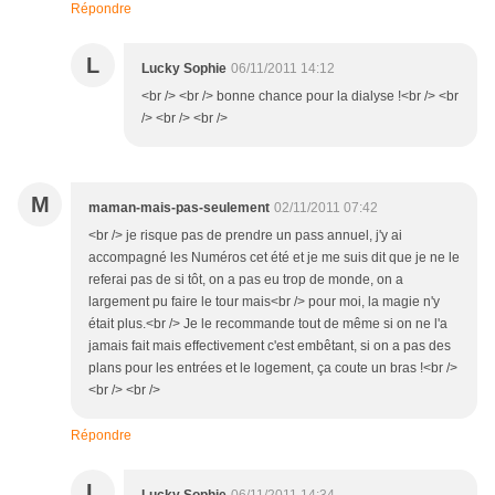
Répondre
L
Lucky Sophie
06/11/2011 14:12
<br /> <br /> bonne chance pour la dialyse !<br /> <br
/> <br /> <br />
M
maman-mais-pas-seulement
02/11/2011 07:42
<br /> je risque pas de prendre un pass annuel, j'y ai
accompagné les Numéros cet été et je me suis dit que je ne le
referai pas de si tôt, on a pas eu trop de monde, on a
largement pu faire le tour mais<br /> pour moi, la magie n'y
était plus.<br /> Je le recommande tout de même si on ne l'a
jamais fait mais effectivement c'est embêtant, si on a pas des
plans pour les entrées et le logement, ça coute un bras !<br />
<br /> <br />
Répondre
L