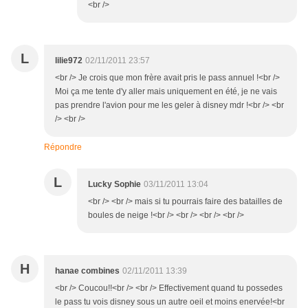
<br />
L
lilie972
02/11/2011 23:57
<br /> Je crois que mon frère avait pris le pass annuel !<br />
Moi ça me tente d'y aller mais uniquement en été, je ne vais
pas prendre l'avion pour me les geler à disney mdr !<br /> <br
/> <br />
Répondre
L
Lucky Sophie
03/11/2011 13:04
<br /> <br /> mais si tu pourrais faire des batailles de
boules de neige !<br /> <br /> <br /> <br />
H
hanae combines
02/11/2011 13:39
<br /> Coucou!!<br /> <br /> Effectivement quand tu possedes
le pass tu vois disney sous un autre oeil et moins enervée!<br