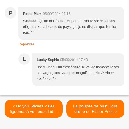
P
Petite-Mam
05/09/2014 07:15
Whouaa.. Qu'un mot à dire : Superbe !!!<br /> <br /> Jamais
été, mais vu la beauté du paysage, je ne dis pas que l'on ira
pas. ^^
Répondre
L
Lucky Sophie
05/09/2014 17:43
<br /> <br /> Oui c'est à faire, le vol de flamants roses
sauvages, c'est vraiemnt magnifique !<br /> <br />
<br /> <br />
< Do you Stikeez ? Les
La poupée de bain Dora
figurines à ventouse Lidl à
sirène de Fisher Price >
collectionner !