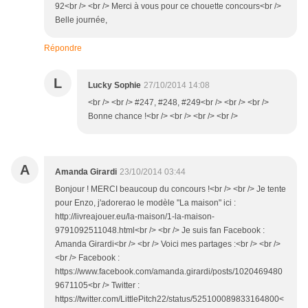
92<br /> <br /> Merci à vous pour ce chouette concours<br />
Belle journée,
Répondre
L
Lucky Sophie
27/10/2014 14:08
<br /> <br /> #247, #248, #249<br /> <br /> <br />
Bonne chance !<br /> <br /> <br /> <br />
A
Amanda Girardi
23/10/2014 03:44
Bonjour ! MERCI beaucoup du concours !<br /> <br /> Je tente
pour Enzo, j'adorerao le modèle "La maison" ici :
http://livreajouer.eu/la-maison/1-la-maison-
9791092511048.html<br /> <br /> Je suis fan Facebook :
Amanda Girardi<br /> <br /> Voici mes partages :<br /> <br />
<br /> Facebook :
https://www.facebook.com/amanda.girardi/posts/1020469480
9671105<br /> Twitter :
https://twitter.com/LittlePitch22/status/525100089833164800<