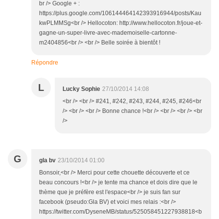
br /> Google + :
https://plus.google.com/106144464142393916944/posts/Kau
kwPLMMSg<br /> Hellocoton: http://www.hellocoton.fr/joue-et-
gagne-un-super-livre-avec-mademoiselle-cartonne-
m2404856<br /> <br /> Belle soirée à bientôt !
Répondre
L
Lucky Sophie
27/10/2014 14:08
<br /> <br /> #241, #242, #243, #244, #245, #246<br
/> <br /> <br /> Bonne chance !<br /> <br /> <br /> <br
/>
G
gla bv
23/10/2014 01:00
Bonsoir,<br /> Merci pour cette chouette découverte et ce
beau concours !<br /> je tente ma chance et dois dire que le
thème que je préfère est l'espace<br /> je suis fan sur
facebook (pseudo:Gla BV) et voici mes relais :<br />
https://twitter.com/DyseneMB/status/525058451227938818<b