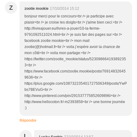
Z
zootie mookie
17/10/2014 15:12
bonjour merci pour le concours<br /> je participe avec
plaisir<br /> je croise les doigts<br /> j'aime bien ceci:<br />
http://livreajouer.eu/livres-a-jouer/10-la-ferme-
9791092511024.html<br /> je suis fan des pages sur:<br />
facebook zootie mookie<br /> mon mail
zootie(@)hotmail.fr<br /> voila j’espère avoir la chance de
mon côté<br /> voila mon partage:<br />
https://twitter.com/zootie_mookie/status/52309866419389235
3<br />
https://www.facebook.com/zootie.mookie/posts/76914832645
9636<br />
https://plus.google.com/108732235401727506349/posts/YwP
bs7BEVuG<br />
http://www.pinterest.com/pin/291537775852609896/<br />
http://www.hellocoton.fr/-m2393858<br /> une bonne journée
:)
Répondre
L
Lucky Sophie
27/10/2014 13:57