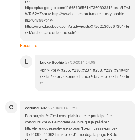
r />
https://plus.google.com/116656385614736080331/posts/1PvJ
WTe62AZ<br /> http://www.hellocoton.fr/merci-lucky-sophie-
m2404798<br />
https://www.facebook.com/gla.bv/posts/372621309567394<br
/> Merci encore et bonne soirée
Répondre
L
Lucky Sophie
27/10/2014 14:08
<br /> <br /> #235, #236, #237, #238, #239, #240<br
/> <br /> <br /> Bonne chance !<br /> <br /> <br /> <br
/>
C
corinne0402
22/10/2014 17:56
Bonjour,<br /> C'est avec plaisir que je participe à ce
concours.<br /> Le modèle de livre qui je préfère :
http://livreajouer.eu/livres-a-jouer/15-princesse-prince-
-9791092511062.html<br /> J'aime déjà la page FB de