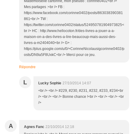
Mademoiselle cartonne, mon pseudo : corinne0402<br />
Mes partages :<br /> FB :
https://www.facebook.com/corinne0402/posts/863038390381
861<br /> TW :
https://twitter.com/corinne0402/status/524950781904973825<
br /> HC : http://www.hellocoton.fr/des-livres-a-jouer-a-a-
maison-on-a-des-livres-a-lire-beaucoup-mais-aussi-des-
livres-a-m2404040<br /> G+ :
https://plus.google.com/u/0/+CorinneNicolausigcorinne0402/p
osts/DN9a5F8UxkC<br /> Merci pour ce jeu.
Répondre
L
Lucky Sophie
27/10/2014 14:07
<br /> <br /> #229, #230, #231, #232, #233, #234<br
/> <br /> <br /> Bonne chance !<br /> <br /> <br /> <br
/>
A
Agnes Fanc
22/10/2014 12:18