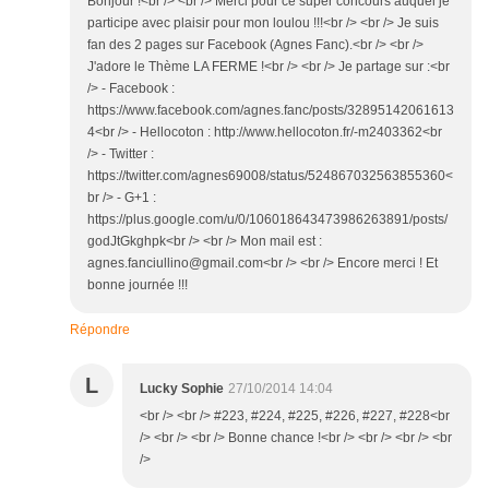
Bonjour !<br /> <br /> Merci pour ce super concours auquel je
participe avec plaisir pour mon loulou !!!<br /> <br /> Je suis
fan des 2 pages sur Facebook (Agnes Fanc).<br /> <br />
J'adore le Thème LA FERME !<br /> <br /> Je partage sur :<br
/> - Facebook :
https://www.facebook.com/agnes.fanc/posts/32895142061613
4<br /> - Hellocoton : http://www.hellocoton.fr/-m2403362<br
/> - Twitter :
https://twitter.com/agnes69008/status/524867032563855360<
br /> - G+1 :
https://plus.google.com/u/0/106018643473986263891/posts/
godJtGkghpk<br /> <br /> Mon mail est :
agnes.fanciullino@gmail.com<br /> <br /> Encore merci ! Et
bonne journée !!!
Répondre
L
Lucky Sophie
27/10/2014 14:04
<br /> <br /> #223, #224, #225, #226, #227, #228<br
/> <br /> <br /> Bonne chance !<br /> <br /> <br /> <br
/>