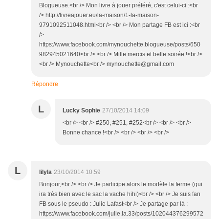
Blogueuse.<br /> Mon livre à jouer préféré, c'est celui-ci :<br
/> http://livreajouer.eu/la-maison/1-la-maison-
9791092511048.html<br /> <br /> Mon partage FB est ici :<br
/>
https://www.facebook.com/mynouchette.blogueuse/posts/650
982945021640<br /> <br /> Mille mercis et belle soirée !<br />
<br /> Mynouchette<br /> mynouchette@gmail.com
Répondre
L
Lucky Sophie
27/10/2014 14:09
<br /> <br /> #250, #251, #252<br /> <br /> <br />
Bonne chance !<br /> <br /> <br /> <br />
L
lilyla
23/10/2014 10:59
Bonjour,<br /> <br /> Je participe alors le modèle la ferme (qui
ira très bien avec le sac la vache hihi)<br /> <br /> Je suis fan
FB sous le pseudo : Julie Lafast<br /> Je partage par là :
https://www.facebook.com/julie.la.33/posts/102044376299572