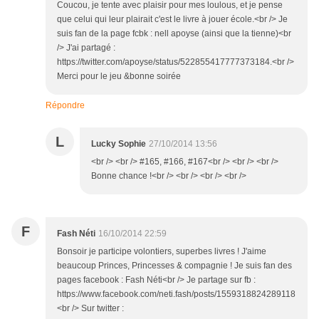
Coucou, je tente avec plaisir pour mes loulous, et je pense
que celui qui leur plairait c'est le livre à jouer école.<br /> Je
suis fan de la page fcbk : nell apoyse (ainsi que la tienne)<br
/> J'ai partagé :
https://twitter.com/apoyse/status/522855417777373184.<br />
Merci pour le jeu &bonne soirée
Répondre
L
Lucky Sophie
27/10/2014 13:56
<br /> <br /> #165, #166, #167<br /> <br /> <br />
Bonne chance !<br /> <br /> <br /> <br />
F
Fash Néti
16/10/2014 22:59
Bonsoir je participe volontiers, superbes livres ! J'aime
beaucoup Princes, Princesses & compagnie ! Je suis fan des
pages facebook : Fash Néti<br /> Je partage sur fb :
https://www.facebook.com/neti.fash/posts/1559318824289118
<br /> Sur twitter :