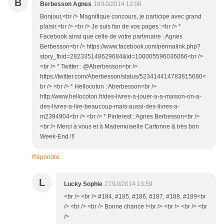
B
Berbesson Agnes
18/10/2014 12:06
Bonjour,<br /> Magnifique concours, je participe avec grand
plaisir.<br /> <br /> Je suis fan de vos pages :<br /> *
Facebook ainsi que celle de votre partenaire : Agnes
Berbesson<br /> https://www.facebook.com/permalink.php?
story_fbid=282335148629684&id=100005596036066<br />
<br /> * Twitter : @Aberbesson<br />
https://twitter.com/Aberbesson/status/523414414783815680<
br /> <br /> * Hellocoton : Aberbesson<br />
http://www.hellocoton.fr/des-livres-a-jouer-a-a-maison-on-a-
des-livres-a-lire-beaucoup-mais-aussi-des-livres-a-
m2394904<br /> <br /> * Pinterest : Agnes Berbesson<br />
<br /> Merci à vous et à Mademoiselle Cartonne & très bon
Week-End !!!
Répondre
L
Lucky Sophie
27/10/2014 13:59
<br /> <br /> #184, #185, #186, #187, #188, #189<br
/> <br /> <br /> Bonne chance !<br /> <br /> <br /> <br
/>