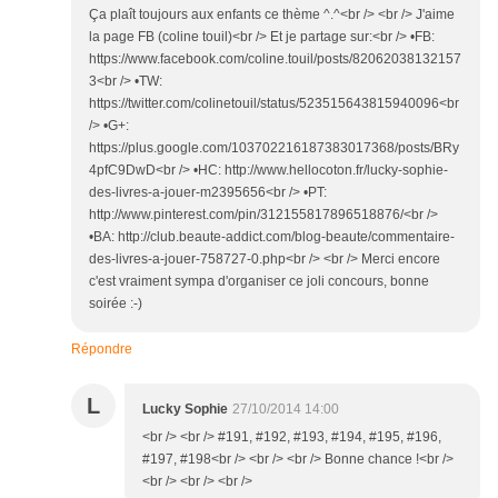
Ça plaît toujours aux enfants ce thème ^.^<br /> <br /> J'aime
la page FB (coline touil)<br /> Et je partage sur:<br /> •FB:
https://www.facebook.com/coline.touil/posts/82062038132157
3<br /> •TW:
https://twitter.com/colinetouil/status/523515643815940096<br
/> •G+:
https://plus.google.com/103702216187383017368/posts/BRy
4pfC9DwD<br /> •HC: http://www.hellocoton.fr/lucky-sophie-
des-livres-a-jouer-m2395656<br /> •PT:
http://www.pinterest.com/pin/312155817896518876/<br />
•BA: http://club.beaute-addict.com/blog-beaute/commentaire-
des-livres-a-jouer-758727-0.php<br /> <br /> Merci encore
c'est vraiment sympa d'organiser ce joli concours, bonne
soirée :-)
Répondre
L
Lucky Sophie
27/10/2014 14:00
<br /> <br /> #191, #192, #193, #194, #195, #196,
#197, #198<br /> <br /> <br /> Bonne chance !<br />
<br /> <br /> <br />