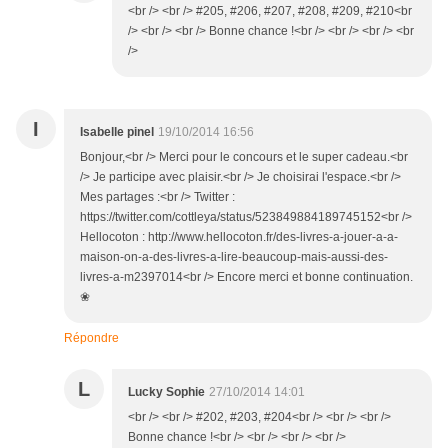
<br /> <br /> #205, #206, #207, #208, #209, #210<br
/> <br /> <br /> Bonne chance !<br /> <br /> <br /> <br
/>
I
Isabelle pinel
19/10/2014 16:56
Bonjour,<br /> Merci pour le concours et le super cadeau.<br
/> Je participe avec plaisir.<br /> Je choisirai l'espace.<br />
Mes partages :<br /> Twitter :
https://twitter.com/cottleya/status/523849884189745152<br />
Hellocoton : http://www.hellocoton.fr/des-livres-a-jouer-a-a-
maison-on-a-des-livres-a-lire-beaucoup-mais-aussi-des-
livres-a-m2397014<br /> Encore merci et bonne continuation.
❀
Répondre
L
Lucky Sophie
27/10/2014 14:01
<br /> <br /> #202, #203, #204<br /> <br /> <br />
Bonne chance !<br /> <br /> <br /> <br />