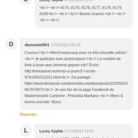
<br /> <br /> #174, #175, #176, #177, #178, #179,
#180<br /> <br /> <br /> Bonne chance !<br /> <br />
<br /> <br />
D
diamanta0801
17/10/2014 09:25
Coucou !<br /> Mercii beaucoup pour ce très chouette article !
<br /> Je participe avec grand plaisir !<br /> Le modèle de
livre à jouer que j'aimerai gagner est l' Ecole :
http://livreajouer.eu/livres-a-jouer/2-l-ecole-
9791092511031.html<br /> J'ai partagé :
https://www.facebook.com/prescillia.maritano/posts/10205019
967676972<br /> Je suis fan de la page Facebook de
Mademoiselle Cartonne : Prescillia Maritano.<br /> Merci &
bonne journée ! Bizxx
Répondre
L
Lucky Sophie
27/10/2014 13:57