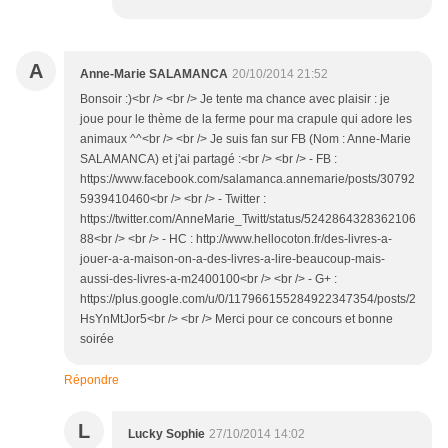
A
Anne-Marie SALAMANCA
20/10/2014 21:52
Bonsoir :)<br /> <br /> Je tente ma chance avec plaisir : je
joue pour le thème de la ferme pour ma crapule qui adore les
animaux ^^<br /> <br /> Je suis fan sur FB (Nom : Anne-Marie
SALAMANCA) et j'ai partagé :<br /> <br /> - FB :
https://www.facebook.com/salamanca.annemarie/posts/30792
5939410460<br /> <br /> - Twitter :
https://twitter.com/AnneMarie_Twitt/status/5242864328362106
88<br /> <br /> - HC : http://www.hellocoton.fr/des-livres-a-
jouer-a-a-maison-on-a-des-livres-a-lire-beaucoup-mais-
aussi-des-livres-a-m2400100<br /> <br /> - G+ :
https://plus.google.com/u/0/117966155284922347354/posts/2
HsYnMtJor5<br /> <br /> Merci pour ce concours et bonne
soirée
Répondre
L
Lucky Sophie
27/10/2014 14:02