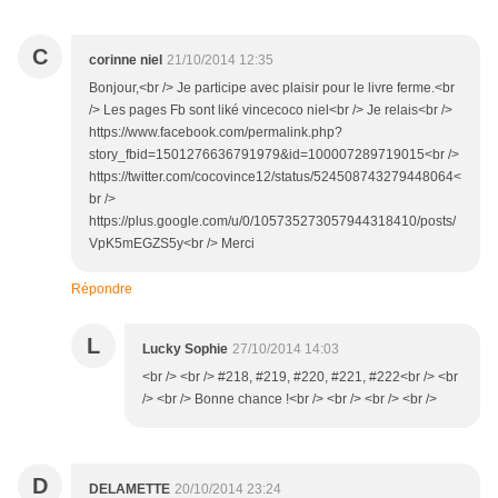
C
corinne niel
21/10/2014 12:35
Bonjour,<br /> Je participe avec plaisir pour le livre ferme.<br
/> Les pages Fb sont liké vincecoco niel<br /> Je relais<br />
https://www.facebook.com/permalink.php?
story_fbid=1501276636791979&id=100007289719015<br />
https://twitter.com/cocovince12/status/524508743279448064<
br />
https://plus.google.com/u/0/105735273057944318410/posts/
VpK5mEGZS5y<br /> Merci
Répondre
L
Lucky Sophie
27/10/2014 14:03
<br /> <br /> #218, #219, #220, #221, #222<br /> <br
/> <br /> Bonne chance !<br /> <br /> <br /> <br />
D
DELAMETTE
20/10/2014 23:24