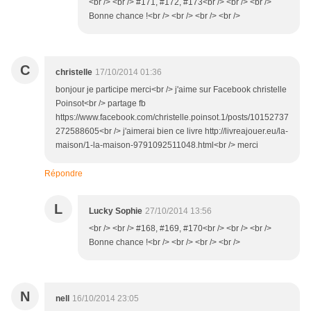
<br /> <br /> #171, #172, #173<br /> <br /> <br />
Bonne chance !<br /> <br /> <br /> <br />
C
christelle
17/10/2014 01:36
bonjour je participe merci<br /> j'aime sur Facebook christelle
Poinsot<br /> partage fb
https://www.facebook.com/christelle.poinsot.1/posts/10152737
272588605<br /> j'aimerai bien ce livre http://livreajouer.eu/la-
maison/1-la-maison-9791092511048.html<br /> merci
Répondre
L
Lucky Sophie
27/10/2014 13:56
<br /> <br /> #168, #169, #170<br /> <br /> <br />
Bonne chance !<br /> <br /> <br /> <br />
N
nell
16/10/2014 23:05