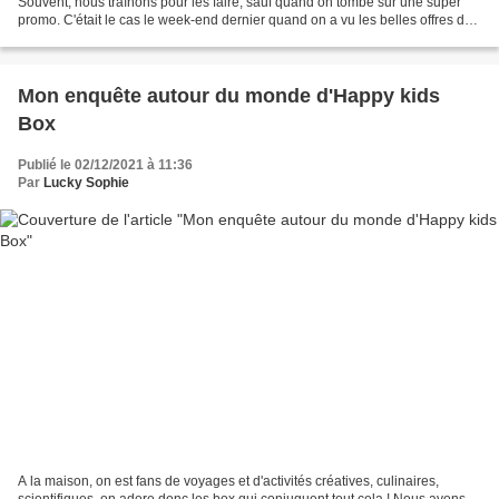
Souvent, nous traînons pour les faire, sauf quand on tombe sur une super
promo. C'était le cas le week-end dernier quand on a vu les belles offres du
site Planet Cards qui vient...
Mon enquête autour du monde d'Happy kids
Box
Publié le 02/12/2021 à 11:36
Par
Lucky Sophie
A la maison, on est fans de voyages et d'activités créatives, culinaires,
scientifiques, on adore donc les box qui conjuguent tout cela ! Nous avons