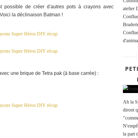
Customi
t possible de créer d'autres pots à crayons avec
atelier
 Voici la déclinaison Batman !
Conflue
Braderi
Conflue
d'animat
PET
avec une brique de Tetra pak (à base carrée) :
Ah la S
diront q
"commer
N'empêc
la part 