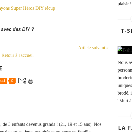
plaisir 
e avec des DIY ?
T-S
Article suivant »
Retour à l'accueil
Nous av
E
personn
broderi
ost
0
uniques
brodé, i
Tshirt 
de 3 enfants devenus grands ! (21, 19 et 15 ans). Nos
LA 
es de sorties, jeux, activités et voyages en famille