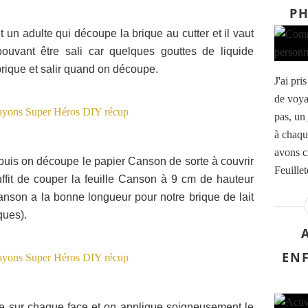
PH
it un adulte qui découpe la brique au cutter et il vaut
ouvant être sali car quelques gouttes de liquide
brique et salir quand on découpe.
J'ai pr
de voya
pas, un 
à chaqu
avons c
 puis on découpe le papier Canson de sorte à couvrir
Feuillete
suffit de couper la feuille Canson à 9 cm de hauteur
anson a la bonne longueur pour notre brique de lait
ques).
ENF
ce sur chaque face et on applique soigneusement le