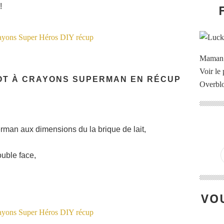
!
Maman à
Voir le 
POT À CRAYONS SUPERMAN EN RÉCUP
Overbl
rman aux dimensions du la brique de lait,
ouble face,
VOU