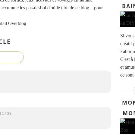
BAI
accumule les pas-de-bol d'où le titre de ce blog... pour
rtail Overblog
Si vous 
CLE
créatif 
Fabriqu
C'est à 
et amuse
ce sont 
MON
MON
9 17:23