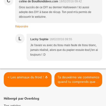
C
celine de Bouillondidees.com
18/02/2016 09:42
Gros succès de ce DIY au dernier Halloween ! Ici aussi
adepte des DIY à base de récup. Ton post m'a permis de
découvrir le webzine.
Répondre
L
Lucky Sophie
18/02/2016 09:55
Je l'avais vu avec du tissu mais faute de tissu blanc,
jamais réalisé, alors que du papier essuie-tout j'en ai
toujours ! :D
< Les animaux du froid ! 🐧
Ta deuxième vie commence
quand tu comprends que tu
n'en as qu'une >
Hébergé par Overblog
Top articles