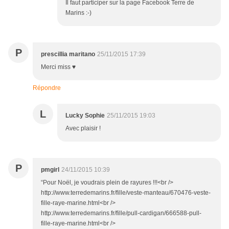
Il faut participer sur la page Facebook Terre de
Marins :-)
P
prescillia maritano
25/11/2015 17:39
Merci miss ♥
Répondre
L
Lucky Sophie
25/11/2015 19:03
Avec plaisir !
P
pmgirl
24/11/2015 10:39
“Pour Noël, je voudrais plein de rayures !!!<br />
http://www.terredemarins.fr/fille/veste-manteau/670476-veste-
fille-raye-marine.html<br />
http://www.terredemarins.fr/fille/pull-cardigan/666588-pull-
fille-raye-marine.html<br />