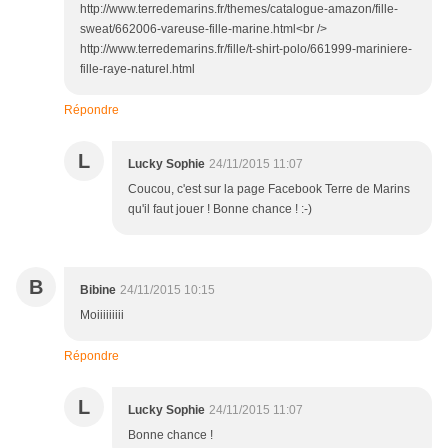
http://www.terredemarins.fr/themes/catalogue-amazon/fille-
sweat/662006-vareuse-fille-marine.html<br />
http://www.terredemarins.fr/fille/t-shirt-polo/661999-mariniere-
fille-raye-naturel.html
Répondre
L
Lucky Sophie
24/11/2015 11:07
Coucou, c'est sur la page Facebook Terre de Marins
qu'il faut jouer ! Bonne chance ! :-)
B
Bibine
24/11/2015 10:15
Moiiiiiiiii
Répondre
L
Lucky Sophie
24/11/2015 11:07
Bonne chance !