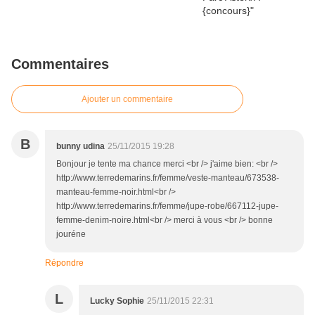
Commentaires
Ajouter un commentaire
B
bunny udina
25/11/2015 19:28
Bonjour je tente ma chance merci <br /> j'aime bien: <br />
http://www.terredemarins.fr/femme/veste-manteau/673538-
manteau-femme-noir.html<br />
http://www.terredemarins.fr/femme/jupe-robe/667112-jupe-
femme-denim-noire.html<br /> merci à vous <br /> bonne
jouréne
Répondre
L
Lucky Sophie
25/11/2015 22:31