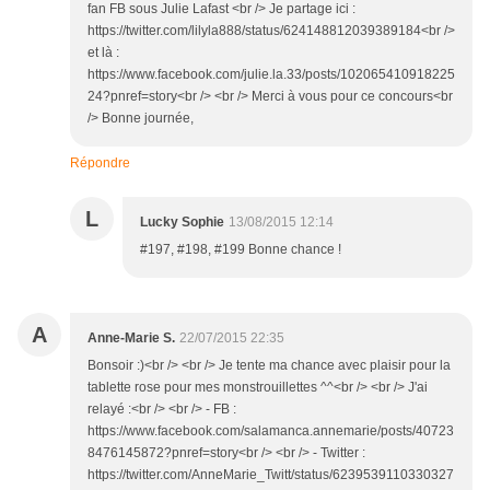
fan FB sous Julie Lafast <br /> Je partage ici :
https://twitter.com/lilyla888/status/624148812039389184<br />
et là :
https://www.facebook.com/julie.la.33/posts/102065410918225
24?pnref=story<br /> <br /> Merci à vous pour ce concours<br
/> Bonne journée,
Répondre
L
Lucky Sophie
13/08/2015 12:14
#197, #198, #199 Bonne chance !
A
Anne-Marie S.
22/07/2015 22:35
Bonsoir :)<br /> <br /> Je tente ma chance avec plaisir pour la
tablette rose pour mes monstrouillettes ^^<br /> <br /> J'ai
relayé :<br /> <br /> - FB :
https://www.facebook.com/salamanca.annemarie/posts/40723
8476145872?pnref=story<br /> <br /> - Twitter :
https://twitter.com/AnneMarie_Twitt/status/6239539110330327