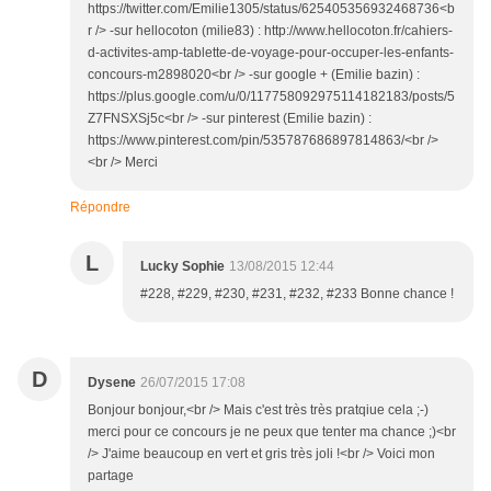
https://twitter.com/Emilie1305/status/625405356932468736<b
r /> -sur hellocoton (milie83) : http://www.hellocoton.fr/cahiers-
d-activites-amp-tablette-de-voyage-pour-occuper-les-enfants-
concours-m2898020<br /> -sur google + (Emilie bazin) :
https://plus.google.com/u/0/117758092975114182183/posts/5
Z7FNSXSj5c<br /> -sur pinterest (Emilie bazin) :
https://www.pinterest.com/pin/535787686897814863/<br />
<br /> Merci
Répondre
L
Lucky Sophie
13/08/2015 12:44
#228, #229, #230, #231, #232, #233 Bonne chance !
D
Dysene
26/07/2015 17:08
Bonjour bonjour,<br /> Mais c'est très très pratqiue cela ;-)
merci pour ce concours je ne peux que tenter ma chance ;)<br
/> J'aime beaucoup en vert et gris très joli !<br /> Voici mon
partage