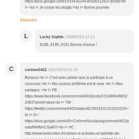
https://plus.google.com/103343524436506312637/posts<br
/> <br /> Je croise les doigts !<br /> Bonne journée
Répondre
L
Lucky Sophie
13/08/2015 12:13
#189, #190, #191 Bonne chance !
C
corinne0402
22/07/2015 01:24
Bonjour,<br /> C'est avec plaisir que je participe à ce
concours.<br /> Ma couleur préférée est le rose <br /> Mes
partages :<br /> FB :
https://www.facebook.com/corinne0402/posts/101496548852
2483?pnref=story<br /> TW :
https://twitter.com/corinne0402/status/623632531322241025<
br /> G+ :
https://plus.google.com/u/0/+CorinneNicolausigcorinne0402/p
osts/MHfbnCGaM7r<br /> HC :
http://www.hellocoton.fr/cahiers-d-activites-et-tablette-de-