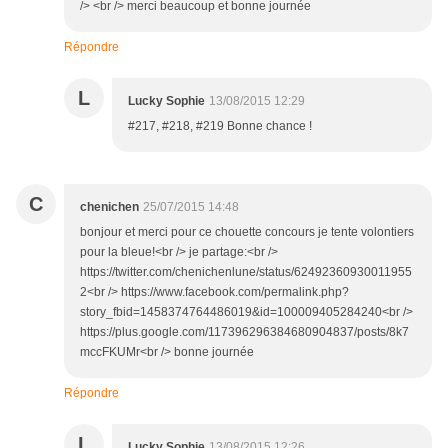
/> <br /> merci beaucoup et bonne journée
Répondre
L
Lucky Sophie
13/08/2015 12:29
#217, #218, #219 Bonne chance !
C
chenichen
25/07/2015 14:48
bonjour et merci pour ce chouette concours je tente volontiers
pour la bleue!<br /> je partage:<br />
https://twitter.com/chenichenlune/status/62492360930011955
2<br /> https://www.facebook.com/permalink.php?
story_fbid=1458374764486019&id=100009405284240<br />
https://plus.google.com/117396296384680904837/posts/8k7
mccFKUMr<br /> bonne journée
Répondre
L
Lucky Sophie
13/08/2015 12:26