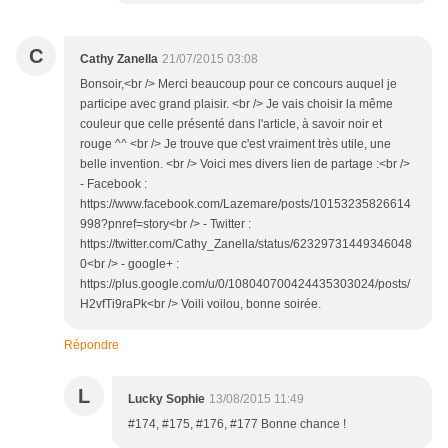
C
Cathy Zanella
21/07/2015 03:08
Bonsoir,<br /> Merci beaucoup pour ce concours auquel je
participe avec grand plaisir. <br /> Je vais choisir la même
couleur que celle présenté dans l'article, à savoir noir et
rouge ^^ <br /> Je trouve que c'est vraiment très utile, une
belle invention. <br /> Voici mes divers lien de partage :<br />
- Facebook :
https://www.facebook.com/Lazemare/posts/10153235826614
998?pnref=story<br /> - Twitter :
https://twitter.com/Cathy_Zanella/status/62329731449346048
0<br /> - google+ :
https://plus.google.com/u/0/108040700424435303024/posts/
H2vfTi9raPk<br /> Voili voilou, bonne soirée.
Répondre
L
Lucky Sophie
13/08/2015 11:49
#174, #175, #176, #177 Bonne chance !