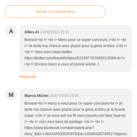
Ajouter un commentaire
A
Allies.Al
13/08/2015 20:41
Bonsoir<br /> <br /> Merci pour ce super concours :)<br /> <br
/> Je tente ma chance avec plaisir pour la grise et bleu :)<br />
<br /> Voici mon relais twitter :
https://twitter.com/linealili/status/631897787660013569<br />
<br /> Encore merci à vous et bonne soirée :)
Répondre
M
Maeva Michel
26/07/2015 23:06
Bonsoir<br /> merci a vous pour ce super concours<br /> je
tente ma chance avec plaisir pour la grise et bleu je la trouve
super :)<br /> je vous suit sur fb mon pseudo est Owe Naa<br
/> <br /> voici mes liens de partage :<br /> <br />
https://www.facebook.com/permalink.php?
story_fbid=1464435930545976&id=100009387495274&pnre