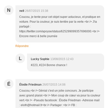
N
nell
26/07/2015 15:38
Coucou, je tente pour cet objet super astucieux, et pratique en
voiture. Pour la couleur, je suis tentée par la verte.<br /> J'ia
partagé :
https://twitter.com/apoyse/status/625299099357696000.<br />
Encore merci & belle journée
Répondre
L
Lucky Sophie
13/08/2015 12:43
#223, #224 Bonne chance !
É
Élodie Friedman
26/07/2015 14:06
Coucou,<br /> Génial c'est un jolie concours. Je participe
avec grand plaisir.<br /> Mon coup de cœur va pour la couleur
vert.<br /> -Pseudo facebook : Élodie Friedman -Adresse mail
: elofri@hotmail.fr<br /> Partager :<br /> FB :