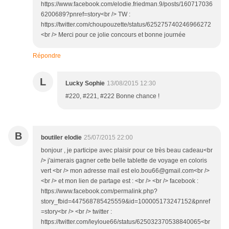
https://www.facebook.com/elodie.friedman.9/posts/160717036
6200689?pnref=story<br /> TW :
https://twitter.com/choupouzette/status/625275740246966272
<br /> Merci pour ce jolie concours et bonne journée
Répondre
L
Lucky Sophie
13/08/2015 12:30
#220, #221, #222 Bonne chance !
B
boutiler elodie
25/07/2015 22:00
bonjour , je participe avec plaisir pour ce très beau cadeau<br
/> j'aimerais gagner cette belle tablette de voyage en coloris
vert <br /> mon adresse mail est elo.bou66@gmail.com<br />
<br /> et mon lien de partage est : <br /> <br /> facebook :
https://www.facebook.com/permalink.php?
story_fbid=447568785425559&id=100005173247152&pnref
=story<br /> <br /> twitter :
https://twitter.com/leyloue66/status/625032370538840065<br