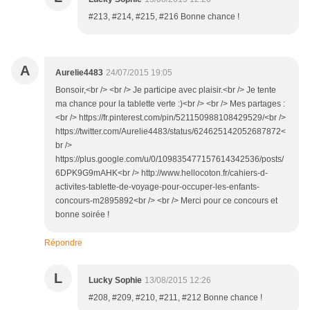
#213, #214, #215, #216 Bonne chance !
A
Aurelie4483
24/07/2015 19:05
Bonsoir,<br /> <br /> Je participe avec plaisir.<br /> Je tente
ma chance pour la tablette verte :)<br /> <br /> Mes partages :
<br /> https://fr.pinterest.com/pin/521150988108429529/<br />
https://twitter.com/Aurelie4483/status/624625142052687872<
br />
https://plus.google.com/u/0/109835477157614342536/posts/
6DPK9G9mAHK<br /> http://www.hellocoton.fr/cahiers-d-
activites-tablette-de-voyage-pour-occuper-les-enfants-
concours-m2895892<br /> <br /> Merci pour ce concours et
bonne soirée !
Répondre
L
Lucky Sophie
13/08/2015 12:26
#208, #209, #210, #211, #212 Bonne chance !