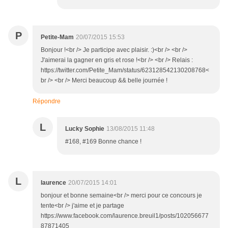
P
Petite-Mam
20/07/2015 15:53
Bonjour !<br /> Je participe avec plaisir. :)<br /> <br />
J'aimerai la gagner en gris et rose !<br /> <br /> Relais :
https://twitter.com/Petite_Mam/status/623128542130208768<
br /> <br /> Merci beaucoup && belle journée !
Répondre
L
Lucky Sophie
13/08/2015 11:48
#168, #169 Bonne chance !
L
laurence
20/07/2015 14:01
bonjour et bonne semaine<br /> merci pour ce concours je
tente<br /> j'aime et je partage
https://www.facebook.com/laurence.breuil1/posts/102056677
87871405