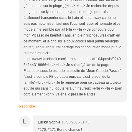
torpeur estivale où je me suis échouée comme une méduse
gélatineuse sur la plage ;-)<br /> <br /> Je recherche depuis
longtemps ce type de tablette/pupitre que je pourrais
facilement transporter dans le train et le tramway car je ne
suis pas motorisée. Ifaut que l'outil soit léger et nomade et ce
modèle me semble parfait !<br /> <br /> Je concoure pour
mon Picasso de bientôt 4 ans, en plein trip "oeuvres d'art" en
ce moment, et je choisis le doux coloris bleu (enfin bleu/gris
en fait).<br /> <br /> J'ai partagé ton concours en mode public
sur mon mur ici :
https://www.facebook.com/jeanclaude.pascal.104/posts/9240
64144319966<br /> <br /> Je suis déjà fan de ta page
Facebook sous le pseudo masculin de "Jean Claude Pascal"
(c'est le compte FB de papa-ours car c'est le seul de la
famille).<br /> <br /> Je te remercie pour ce cadeau astucieux
et utile qui sans nul doute fera un heureux :-)<br /> <br /> Bien
cordialement,<br /> Valérie P, près de Nantes.
Répondre
L
Lucky Sophie
13/08/2015 11:48
#170, #171 Bonne chance !