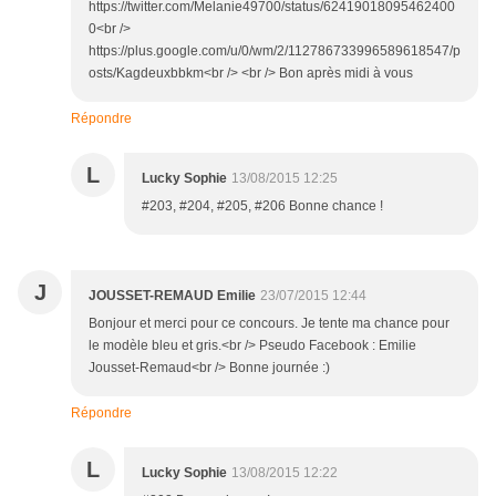
https://twitter.com/Melanie49700/status/62419018095462400
0<br />
https://plus.google.com/u/0/wm/2/112786733996589618547/p
osts/Kagdeuxbbkm<br /> <br /> Bon après midi à vous
Répondre
L
Lucky Sophie
13/08/2015 12:25
#203, #204, #205, #206 Bonne chance !
J
JOUSSET-REMAUD Emilie
23/07/2015 12:44
Bonjour et merci pour ce concours. Je tente ma chance pour
le modèle bleu et gris.<br /> Pseudo Facebook : Emilie
Jousset-Remaud<br /> Bonne journée :)
Répondre
L
Lucky Sophie
13/08/2015 12:22