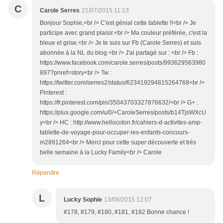
C
Carole Serres
21/07/2015 11:13
Bonjour Sophie,<br /> C'est génial cette tablette !!<br /> Je
participe avec grand plaisir.<br /> Ma couleur préférée, c'est la
bleue et grise.<br /> Je te suis sur Fb (Carole Serres) et suis
abonnée à la NL du blog.<br /> J'ai partagé sur : <br /> Fb :
https://www.facebook.com/carole.serres/posts/993629563980
897?pnref=story<br /> Tw :
https://twitter.com/serres2/status/623419294815264768<br />
Pinterest :
https://fr.pinterest.com/pin/35043703327876632/<br /> G+ :
https://plus.google.com/u/0/+CaroleSerres/posts/b14TjsWXcU
y<br /> HC : http://www.hellocoton.fr/cahiers-d-activites-amp-
tablette-de-voyage-pour-occuper-les-enfants-concours-
m2891264<br /> Merci pour cette super découverte et très
belle semaine à la Lucky Family<br /> Carole
Répondre
L
Lucky Sophie
13/08/2015 12:07
#178, #179, #180, #181, #182 Bonne chance !