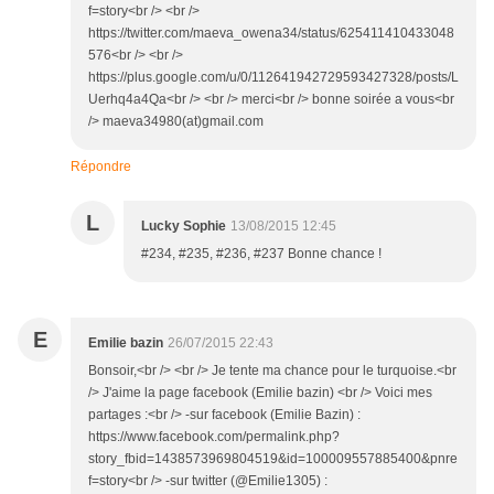
f=story<br /> <br />
https://twitter.com/maeva_owena34/status/625411410433048
576<br /> <br />
https://plus.google.com/u/0/112641942729593427328/posts/L
Uerhq4a4Qa<br /> <br /> merci<br /> bonne soirée a vous<br
/> maeva34980(at)gmail.com
Répondre
L
Lucky Sophie
13/08/2015 12:45
#234, #235, #236, #237 Bonne chance !
E
Emilie bazin
26/07/2015 22:43
Bonsoir,<br /> <br /> Je tente ma chance pour le turquoise.<br
/> J'aime la page facebook (Emilie bazin) <br /> Voici mes
partages :<br /> -sur facebook (Emilie Bazin) :
https://www.facebook.com/permalink.php?
story_fbid=1438573969804519&id=100009557885400&pnre
f=story<br /> -sur twitter (@Emilie1305) :