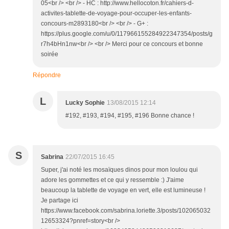
05<br /> <br /> - HC : http://www.hellocoton.fr/cahiers-d-
activites-tablette-de-voyage-pour-occuper-les-enfants-
concours-m2893180<br /> <br /> - G+ :
https://plus.google.com/u/0/117966155284922347354/posts/g
r7h4bHn1nw<br /> <br /> Merci pour ce concours et bonne
soirée
Répondre
L
Lucky Sophie
13/08/2015 12:14
#192, #193, #194, #195, #196 Bonne chance !
S
Sabrina
22/07/2015 16:45
Super, j'ai noté les mosaïques dinos pour mon loulou qui
adore les gommettes et ce qui y ressemble :) J'aime
beaucoup la tablette de voyage en vert, elle est lumineuse !
Je partage ici
https://www.facebook.com/sabrina.loriette.3/posts/102065032
12653324?pnref=story<br />