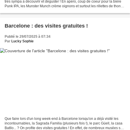
très sympa à découvrir et déguster ! En apéro, coup de coeur pour la bière
Punk IPA, les Munster Munch crème oignons et surtout les rillettes de thon
thym citron Petit Navire....
Barcelone : des visites gratuites !
Publié le 29/07/2025 à 07:34
Par
Lucky Sophie
Que faire lors d'un long week-end à Barcelone lorsqu'on a déjà visité les
incontournables, la Sagrada Familia (plusieurs fois !), le parc Güell, la casa
Batllo... ? On profite des visites gratuites ! En effet, de nombreux musées sont