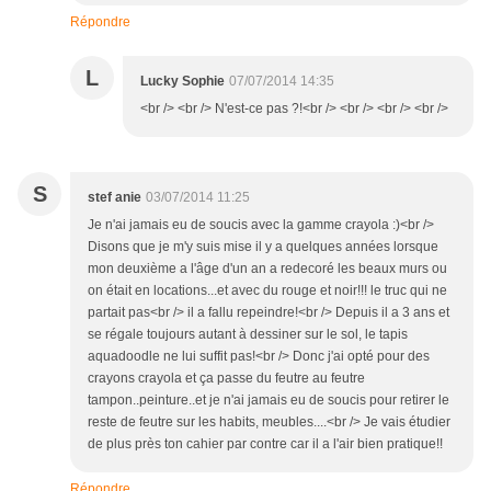
Répondre
L
Lucky Sophie
07/07/2014 14:35
<br /> <br /> N'est-ce pas ?!<br /> <br /> <br /> <br />
S
stef anie
03/07/2014 11:25
Je n'ai jamais eu de soucis avec la gamme crayola :)<br />
Disons que je m'y suis mise il y a quelques années lorsque
mon deuxième a l'âge d'un an a redecoré les beaux murs ou
on était en locations...et avec du rouge et noir!!! le truc qui ne
partait pas<br /> il a fallu repeindre!<br /> Depuis il a 3 ans et
se régale toujours autant à dessiner sur le sol, le tapis
aquadoodle ne lui suffit pas!<br /> Donc j'ai opté pour des
crayons crayola et ça passe du feutre au feutre
tampon..peinture..et je n'ai jamais eu de soucis pour retirer le
reste de feutre sur les habits, meubles....<br /> Je vais étudier
de plus près ton cahier par contre car il a l'air bien pratique!!
Répondre