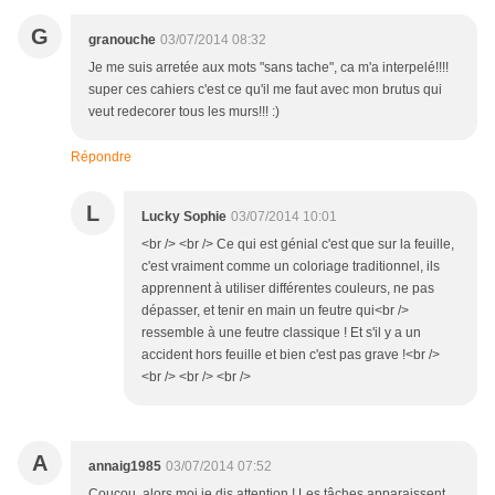
G
granouche
03/07/2014 08:32
Je me suis arretée aux mots "sans tache", ca m'a interpelé!!!!
super ces cahiers c'est ce qu'il me faut avec mon brutus qui
veut redecorer tous les murs!!! :)
Répondre
L
Lucky Sophie
03/07/2014 10:01
<br /> <br /> Ce qui est génial c'est que sur la feuille,
c'est vraiment comme un coloriage traditionnel, ils
apprennent à utiliser différentes couleurs, ne pas
dépasser, et tenir en main un feutre qui<br />
ressemble à une feutre classique ! Et s'il y a un
accident hors feuille et bien c'est pas grave !<br />
<br /> <br /> <br />
A
annaig1985
03/07/2014 07:52
Coucou, alors moi je dis attention ! Les tâches apparaissent