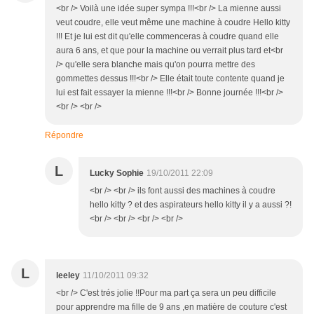
<br /> Voilà une idée super sympa !!!<br /> La mienne aussi
veut coudre, elle veut même une machine à coudre Hello kitty
!!! Et je lui est dit qu'elle commenceras à coudre quand elle
aura 6 ans, et que pour la machine ou verrait plus tard et<br
/> qu'elle sera blanche mais qu'on pourra mettre des
gommettes dessus !!!<br /> Elle était toute contente quand je
lui est fait essayer la mienne !!!<br /> Bonne journée !!!<br />
<br /> <br />
Répondre
L
Lucky Sophie
19/10/2011 22:09
<br /> <br /> ils font aussi des machines à coudre
hello kitty ? et des aspirateurs hello kitty il y a aussi ?!
<br /> <br /> <br /> <br />
L
leeley
11/10/2011 09:32
<br /> C'est trés jolie !!Pour ma part ça sera un peu difficile
pour apprendre ma fille de 9 ans ,en matière de couture c'est