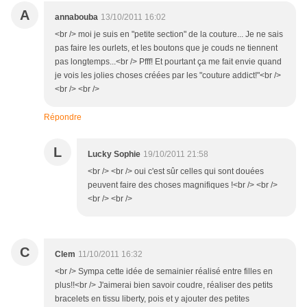
A
annabouba
13/10/2011 16:02
<br /> moi je suis en "petite section" de la couture... Je ne sais
pas faire les ourlets, et les boutons que je couds ne tiennent
pas longtemps...<br /> Pfff! Et pourtant ça me fait envie quand
je vois les jolies choses créées par les "couture addict!"<br />
<br /> <br />
Répondre
L
Lucky Sophie
19/10/2011 21:58
<br /> <br /> oui c'est sûr celles qui sont douées
peuvent faire des choses magnifiques !<br /> <br />
<br /> <br />
C
Clem
11/10/2011 16:32
<br /> Sympa cette idée de semainier réalisé entre filles en
plus!!<br /> J'aimerai bien savoir coudre, réaliser des petits
bracelets en tissu liberty, pois et y ajouter des petites