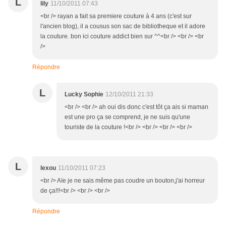
L
lily
11/10/2011 07:43
<br /> rayan a fait sa premiere couture à 4 ans (c'est sur
l'ancien blog), il a cousus son sac de bibliotheque et il adore
la couture. bon ici couture addict bien sur ^^<br /> <br /> <br
/>
Répondre
L
Lucky Sophie
12/10/2011 21:33
<br /> <br /> ah oui dis donc c'est tôt ça ais si maman
est une pro ça se comprend, je ne suis qu'une
touriste de la couture !<br /> <br /> <br /> <br />
L
lexou
11/10/2011 07:23
<br /> Aïe je ne sais même pas coudre un bouton,j'ai horreur
de ça!!!<br /> <br /> <br />
Répondre