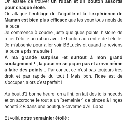
On essaie de trouver
un ruban et un bouton assortis
pour chaque étoile
.
On attaque
l'enfilage de l'aiguille et là, l'expérience de
Maman est bien plus efficace
que les yeux tous neufs de
la puce !
Je commence à coudre juste quelques points, histoire de
relier l'étoile au ruban avec le bouton au centre de l'étoile.
Je m'absente pour aller voir BBLucky et quand je reviens
la puce a pris ma suite !
A ma grande surprise -et surtout à mon grand
soulagement !-, la puce ne se pique pas et arrive même
à faire des points
... Par contre, ce n'est pas toujours très
droit et pas rapide du tout ! Mais bon, l'idée est de
s'occuper, alors c'est parfait !
Au bout d'1 bonne heure, on a fini, on fait des jolis noeuds
et on accroche le tout à un "semainier" de pinces à linges
acheté 2 € dans une boutique-caverne d'Ali Baba.
Et voilà
notre semainier étoilé
: