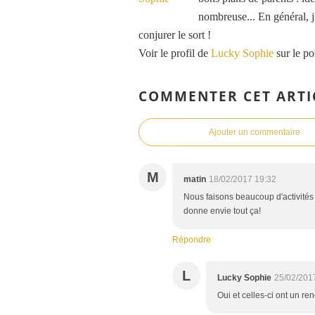
nombreuse... En général, j'
conjurer le sort !
Voir le profil de
Lucky Sophie
sur le po
COMMENTER CET ARTI
Ajouter un commentaire
M
matin
18/02/2017 19:32
Nous faisons beaucoup d'activités c
donne envie tout ça!
Répondre
L
Lucky Sophie
25/02/201
Oui et celles-ci ont un re