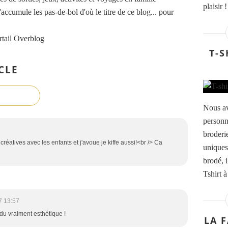
plaisir 
accumule les pas-de-bol d'où le titre de ce blog... pour
rtail Overblog
T-S
CLE
Nous av
personn
broderi
réatives avec les enfants et j'avoue je kiffe aussi!<br /> Ca
uniques
brodé, i
Tshirt 
7 13:57
ndu vraiment esthétique !
LA 