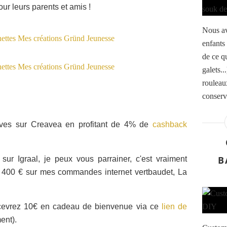
our leurs parents et amis !
Nous av
enfants 
de ce q
galets..
rouleaux
conserve
ives sur Creavea en profitant de 4% de
cashback
B
sur Igraal, je peux vous parrainer, c'est vraiment
ré 400 € sur mes commandes internet vertbaudet, La
ecevrez 10€ en cadeau de bienvenue via ce
lien de
ent).