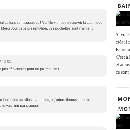
BAI
éalisations sont superbes ! Ma fille vient de découvrir la technique
e ! Merci pour cette présentation, ces pochettes sont vraiment
Si vous 
créatif 
Fabriqu
C'est à 
7 13:53
et amuse
 pas très chères pour un joli résultat !
ce sont 
MON
re toutes les activités manuelles, et j'adore fleurus, donc le
je vais finir par craquer!
MON