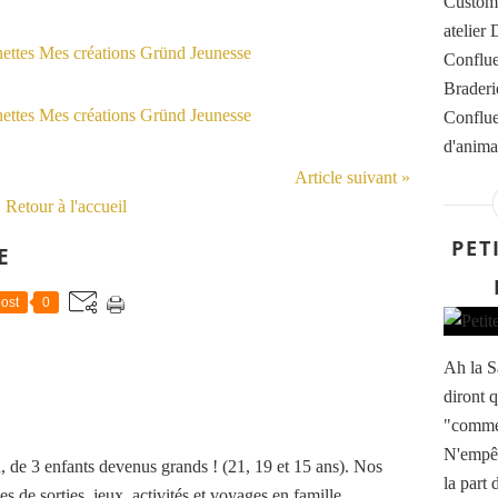
Customi
atelier
Conflue
Braderi
Conflue
d'animat
Article suivant »
Retour à l'accueil
PET
E
ost
0
Ah la S
diront q
"commer
N'empêc
de 3 enfants devenus grands ! (21, 19 et 15 ans). Nos
la part 
es de sorties, jeux, activités et voyages en famille