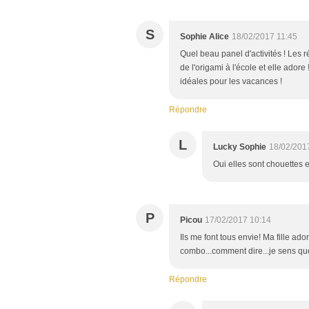
S
Sophie Alice
18/02/2017 11:45
Quel beau panel d'activités ! Les r
de l'origami à l'école et elle ador
idéales pour les vacances !
Répondre
L
Lucky Sophie
18/02/201
Oui elles sont chouettes et
P
Picou
17/02/2017 10:14
Ils me font tous envie! Ma fille ado
combo...comment dire...je sens que 
Répondre