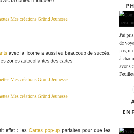
 avec la couleur indiquée !
PH
J'ai pr
de voya
pas, un 
lants
avec la licorne a aussi eu beaucoup de succès,
à chaqu
 les zones autocollantes des cartes.
avons c
Feuillete
ENF
it effet : les
Cartes pop-up
parfaites pour que les