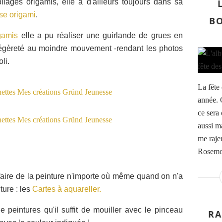
iages origamis, elle a d'ailleurs toujours dans sa
se origami
.
BO
gamis
elle a pu réaliser une guirlande de grues en
légèreté au moindre mouvement -rendant les photos
oli.
La fête
année. C
ce sera
aussi ma
me rajeu
Rosemoo
faire de la peinture n'importe où même quand on n'a
ure : les
Cartes à aquareller.
 peintures qu'il suffit de mouiller avec le pinceau
RA