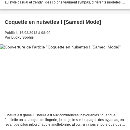
au style casual et trendy : des coloris vraiment sympas, différents modèles à
scratchs ou à lacets, en coton, cuir...
Coquette en nuisettes ! [Samedi Mode]
Publié le 16/03/2013 à 08:00
Par
Lucky Sophie
L'heure est grave ! L'heure est aux confidences inavouables : quand je
feuillette un catalogue de lingerie, je me jette sur les pages des pyjamas, en
rêvant de pilou pilou chaud et molletonné. Et oui, si j'avais encore quelques
bonnes résolutions vestimentaires...