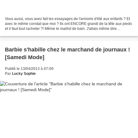
Vous aussi, vous avez fait les essayages de l'armoire d'été aux enfants ? Et
avec le même constat que moi ? Ils ont ENCORE grandi de la tête aux pieds
et il faut tout racheter ?! Même le maillot de bain. J'allais même dire
SURTOUT le maillot de bain !...
Barbie s'habille chez le marchand de journaux !
[Samedi Mode]
Publié le 13/04/2013 à 07:00
Par
Lucky Sophie