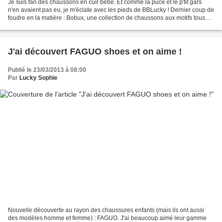
Je suis fan des chaussons en cuir bébé. Et comme la puce et le p'tit gars
n'en avaient pas eu, je m'éclate avec les pieds de BBLucky ! Dernier coup de
foudre en la matière : Bobux, une collection de chaussons aux motifs tous
plus craquants les uns que...
J'ai découvert FAGUO shoes et on aime !
Publié le 23/03/2013 à 08:00
Par
Lucky Sophie
Nouvelle découverte au rayon des chaussures enfants (mais ils ont aussi
des modèles homme et femme) : FAGUO. J'ai beaucoup aimé leur gamme