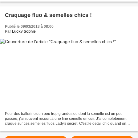
Craquage fluo & semelles chics !
Publié le 09/03/2013 à 08:00
Par
Lucky Sophie
Pour des ballerines un peu trop grandes ou dont la semelle est un peu
passée, j'ai souvent recourt à une fine semelle en cuir. J'ai complètement
craqué sur ces semelles fluos Lady's secret. C'est le détail chic quand on
doit se déchausser pour la piscine,...