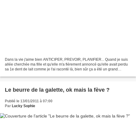
Dans la vie j'aime bien ANTICIPER, PREVOIR, PLANIFIER... Quand je suis
allée cherchée ma fille et qu'elle m'a fièrement annoncé qu'elle avait perdu
sa 1e dent de lait comme je l'ai raconté là, bien sûr ça a été un grand
moment d'émotions ! Mais je me...
Le beurre de la galette, ok mais la fève ?
Publié le 13/01/2011 à 07:00
Par
Lucky Sophie