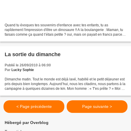
Quand tu évoques tes souvenirs d'enfance avec tes enfants, tu as
rapîdement l'impression d'être un dinosaure !! A la boulangerie : Maman, tu
faisais comme ça quand t’étais petite ? oui, mais on payait en francs parce
que les euros ça n’existait pas encore…...
La sortie du dimanche
Publié le 26/09/2010 à 06:00
Par
Lucky Sophie
Dimanche matin. Tout le monde est déjà lavé, habillé et le petit déjeuner est
pris depuis bien longtemps. Aujourd’hui, nous les citadins, nous partons à la
campagne à quelques dizaines de km. Mon homme : « T'es prête ? » Moi «
oui mais… » Sans le temps...
< Page précédente
Page suivante >
Hébergé par Overblog