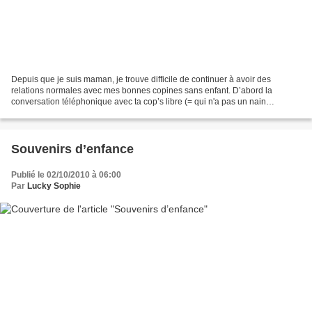
Depuis que je suis maman, je trouve difficile de continuer à avoir des
relations normales avec mes bonnes copines sans enfant. D’abord la
conversation téléphonique avec ta cop’s libre (= qui n'a pas un nain
accroché à sa patte, elle !) en présence de...
Souvenirs d’enfance
Publié le 02/10/2010 à 06:00
Par
Lucky Sophie