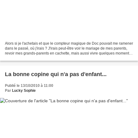
Alors si je l'achetais et que le compteur magique de Doc pouvait me ramener
dans le passé, où j'irais ? J'irais peut-être voir le mariage de mes parents,
revoir mes grands-parents en cachette, mais aussi vivre quelques moments
historiques comme : prendre...
La bonne copine qui n'a pas d'enfant...
Publié le 13/10/2010 à 11:00
Par
Lucky Sophie