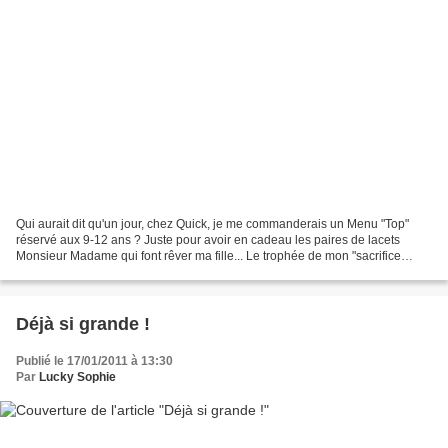
Qui aurait dit qu'un jour, chez Quick, je me commanderais un Menu "Top"
réservé aux 9-12 ans ? Juste pour avoir en cadeau les paires de lacets
Monsieur Madame qui font rêver ma fille... Le trophée de mon "sacrifice
maternel" ! Alors, c'est pas du sacrifice,...
Déjà si grande !
Publié le 17/01/2011 à 13:30
Par
Lucky Sophie