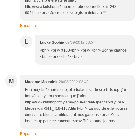
Mon article préféré sur le site :
http://www.kidshop.fr/impermeable-coccinelle-xml-243-
902.html<br /> Je croise les doigts maintenant!!!
Répondre
L
Lucky Sophie
09/09/2012 13:57
<br /> <br /> #100<br /> <br /> <br /> Bonne chance !
<br /> <br /> <br /> <br />
M
Madame Moustick
28/08/2012 08:49
Bonjour,<br /> après une jolie balade sur le site kidshop, j'ai
trouvé ce pyjama spencer que j'adore :
http://www.kidshop.fr/pyjama-pour-enfant-spencer-rayures-
bleues-xml-341_418-1137.html<br /> La gourde et la trousse
dinosaure bleue combleraient mes garçons.<br /> Merci
beaucoup pour ce concours<br /> Très bonne journée
Répondre