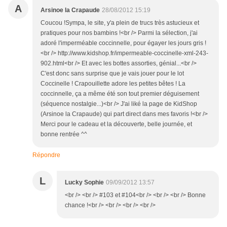
A
Arsinoe la Crapaude
28/08/2012 15:19
Coucou !Sympa, le site, y'a plein de trucs très astucieux et
pratiques pour nos bambins !<br /> Parmi la sélection, j'ai
adoré l'imperméable coccinnelle, pour égayer les jours gris !
<br /> http://www.kidshop.fr/impermeable-coccinelle-xml-243-
902.html<br /> Et avec les bottes assorties, génial...<br />
C'est donc sans surprise que je vais jouer pour le lot
Coccinelle ! Crapouillette adore les petites bêtes ! La
coccinnelle, ça a même été son tout premier déguisement
(séquence nostalgie...)<br /> J'ai liké la page de KidShop
(Arsinoe la Crapaude) qui part direct dans mes favoris !<br />
Merci pour le cadeau et la découverte, belle journée, et
bonne rentrée ^^
Répondre
L
Lucky Sophie
09/09/2012 13:57
<br /> <br /> #103 et #104<br /> <br /> <br /> Bonne
chance !<br /> <br /> <br /> <br />