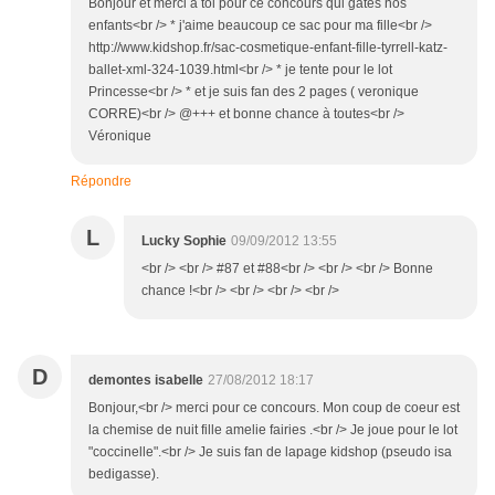
Bonjour et merci à toi pour ce concours qui gâtes nos
enfants<br /> * j'aime beaucoup ce sac pour ma fille<br />
http://www.kidshop.fr/sac-cosmetique-enfant-fille-tyrrell-katz-
ballet-xml-324-1039.html<br /> * je tente pour le lot
Princesse<br /> * et je suis fan des 2 pages ( veronique
CORRE)<br /> @+++ et bonne chance à toutes<br />
Véronique
Répondre
L
Lucky Sophie
09/09/2012 13:55
<br /> <br /> #87 et #88<br /> <br /> <br /> Bonne
chance !<br /> <br /> <br /> <br />
D
demontes isabelle
27/08/2012 18:17
Bonjour,<br /> merci pour ce concours. Mon coup de coeur est
la chemise de nuit fille amelie fairies .<br /> Je joue pour le lot
"coccinelle".<br /> Je suis fan de lapage kidshop (pseudo isa
bedigasse).