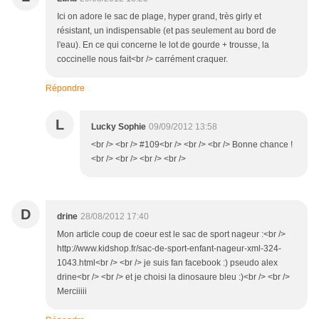
Ici on adore le sac de plage, hyper grand, très girly et
résistant, un indispensable (et pas seulement au bord de
l'eau). En ce qui concerne le lot de gourde + trousse, la
coccinelle nous fait<br /> carrément craquer.
Répondre
L
Lucky Sophie
09/09/2012 13:58
<br /> <br /> #109<br /> <br /> <br /> Bonne chance !
<br /> <br /> <br /> <br />
D
drine
28/08/2012 17:40
Mon article coup de coeur est le sac de sport nageur :<br />
http://www.kidshop.fr/sac-de-sport-enfant-nageur-xml-324-
1043.html<br /> <br /> je suis fan facebook :) pseudo alex
drine<br /> <br /> et je choisi la dinosaure bleu :)<br /> <br />
Merciiiii