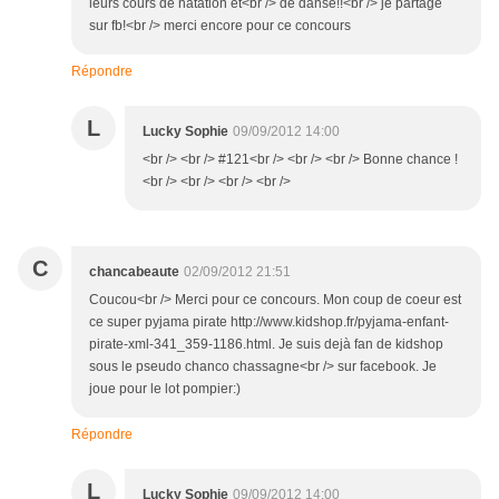
leurs cours de natation et<br /> de danse!!<br /> je partage
sur fb!<br /> merci encore pour ce concours
Répondre
L
Lucky Sophie
09/09/2012 14:00
<br /> <br /> #121<br /> <br /> <br /> Bonne chance !
<br /> <br /> <br /> <br />
C
chancabeaute
02/09/2012 21:51
Coucou<br /> Merci pour ce concours. Mon coup de coeur est
ce super pyjama pirate http://www.kidshop.fr/pyjama-enfant-
pirate-xml-341_359-1186.html. Je suis dejà fan de kidshop
sous le pseudo chanco chassagne<br /> sur facebook. Je
joue pour le lot pompier:)
Répondre
L
Lucky Sophie
09/09/2012 14:00