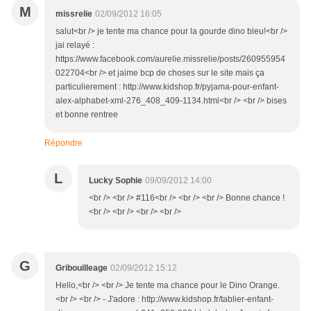
M
missrelie
02/09/2012 16:05
salut<br /> je tente ma chance pour la gourde dino bleu!<br />
jai relayé :
https://www.facebook.com/aurelie.missrelie/posts/260955954
022704<br /> et jaime bcp de choses sur le site mais ça
particulierement : http://www.kidshop.fr/pyjama-pour-enfant-
alex-alphabet-xml-276_408_409-1134.html<br /> <br /> bises
et bonne rentree
Répondre
L
Lucky Sophie
09/09/2012 14:00
<br /> <br /> #116<br /> <br /> <br /> Bonne chance !
<br /> <br /> <br /> <br />
G
Gribouilleage
02/09/2012 15:12
Hello,<br /> <br /> Je tente ma chance pour le Dino Orange.
<br /> <br /> - J'adore : http://www.kidshop.fr/tablier-enfant-