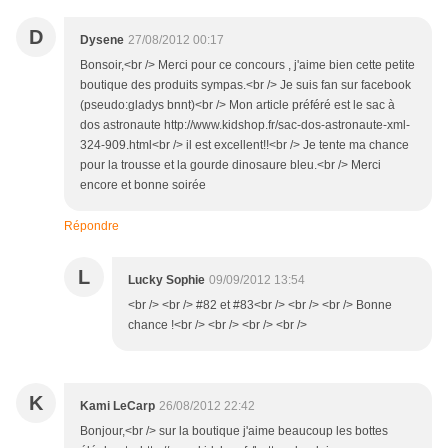
D
Dysene
27/08/2012 00:17
Bonsoir,<br /> Merci pour ce concours , j'aime bien cette petite
boutique des produits sympas.<br /> Je suis fan sur facebook
(pseudo:gladys bnnt)<br /> Mon article préféré est le sac à
dos astronaute http://www.kidshop.fr/sac-dos-astronaute-xml-
324-909.html<br /> il est excellent!!<br /> Je tente ma chance
pour la trousse et la gourde dinosaure bleu.<br /> Merci
encore et bonne soirée
Répondre
L
Lucky Sophie
09/09/2012 13:54
<br /> <br /> #82 et #83<br /> <br /> <br /> Bonne
chance !<br /> <br /> <br /> <br />
K
Kami LeCarp
26/08/2012 22:42
Bonjour,<br /> sur la boutique j'aime beaucoup les bottes