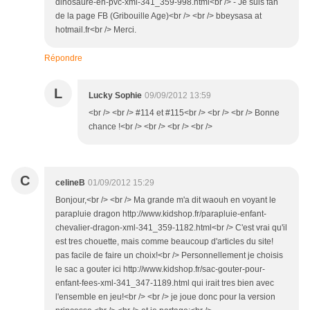
dinosaure-en-pvc-xml-341_359-998.html<br /> - Je suis fan
de la page FB (Gribouille Age)<br /> <br /> bbeysasa at
hotmail.fr<br /> Merci.
Répondre
L
Lucky Sophie
09/09/2012 13:59
<br /> <br /> #114 et #115<br /> <br /> <br /> Bonne
chance !<br /> <br /> <br /> <br />
C
celineB
01/09/2012 15:29
Bonjour,<br /> <br /> Ma grande m'a dit waouh en voyant le
parapluie dragon http://www.kidshop.fr/parapluie-enfant-
chevalier-dragon-xml-341_359-1182.html<br /> C'est vrai qu'il
est tres chouette, mais comme beaucoup d'articles du site!
pas facile de faire un choix!<br /> Personnellement je choisis
le sac a gouter ici http://www.kidshop.fr/sac-gouter-pour-
enfant-fees-xml-341_347-1189.html qui irait tres bien avec
l'ensemble en jeu!<br /> <br /> je joue donc pour la version