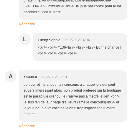
pirate ! http://www.kidshop.fr/sac-dos-enfant-pirate-xml-
324_334-1093.html<br /> <br /> Je joue par contre pour le lot
coccinelle :)<br /> Merci
Répondre
L
Lucky Sophie
09/09/2012 14:04
<br /> <br /> #136<br /> <br /> <br /> Bonne chance !
<br /> <br /> <br /> <br />
A
amelieA
05/09/2012 17:18
bonjour et merci pour tes concours a chaque fois qui sont
supers interessant alors mon produit préféree sur la boutique
est le parapluie grenouille (j'arrive pas a mettre le lien)<br />
je suis fan de leur page d'ailleurs (amelie concours)<br /> et
je joue pour le lot coccinelle c'est trop mignon<br /> merci
encore
Répondre