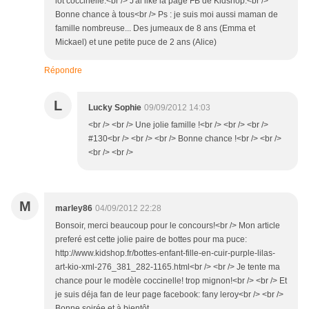
lot coccinelle.<br /> J'ai liké la page FB de Kidshop.<br />
Bonne chance à tous<br /> Ps : je suis moi aussi maman de
famille nombreuse... Des jumeaux de 8 ans (Emma et
Mickael) et une petite puce de 2 ans (Alice)
Répondre
L
Lucky Sophie
09/09/2012 14:03
<br /> <br /> Une jolie famille !<br /> <br /> <br />
#130<br /> <br /> <br /> Bonne chance !<br /> <br />
<br /> <br />
M
marley86
04/09/2012 22:28
Bonsoir, merci beaucoup pour le concours!<br /> Mon article
preferé est cette jolie paire de bottes pour ma puce:
http://www.kidshop.fr/bottes-enfant-fille-en-cuir-purple-lilas-
art-kio-xml-276_381_282-1165.html<br /> <br /> Je tente ma
chance pour le modèle coccinelle! trop mignon!<br /> <br /> Et
je suis déja fan de leur page facebook: fany leroy<br /> <br />
Bonne soirée et à bientôt