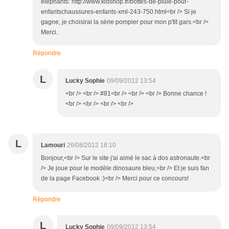
éléphants: http://www.kidshop.fr/bottes-de-pluie-pour-
enfantschaussures-enfants-xml-243-750.html<br /> Si je
gagne, je choisirai la série pompier pour mon p'tit gars.<br />
Merci.
Répondre
L
Lucky Sophie
09/09/2012 13:54
<br /> <br /> #81<br /> <br /> <br /> Bonne chance !
<br /> <br /> <br /> <br />
L
Lamouri
26/08/2012 18:10
Bonjour,<br /> Sur le site j'ai aimé le sac à dos astronaute.<br
/> Je joue pour le modèle dinosaure bleu,<br /> Et je suis fan
de la page Facebook :)<br /> Merci pour ce concours!
Répondre
L
Lucky Sophie
09/09/2012 13:54