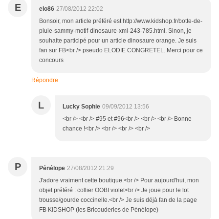
E
elo86
27/08/2012 22:02
Bonsoir, mon article préféré est http://www.kidshop.fr/botte-de-
pluie-sammy-motif-dinosaure-xml-243-785.html. Sinon, je
souhaite participé pour un article dinosaure orange. Je suis
fan sur FB<br /> pseudo ELODIE CONGRETEL. Merci pour ce
concours
Répondre
L
Lucky Sophie
09/09/2012 13:56
<br /> <br /> #95 et #96<br /> <br /> <br /> Bonne
chance !<br /> <br /> <br /> <br />
P
Pénélope
27/08/2012 21:29
J'adore vraiment cette boutique.<br /> Pour aujourd'hui, mon
objet préféré : collier OOBI violet<br /> Je joue pour le lot
trousse/gourde coccinelle.<br /> Je suis déjà fan de la page
FB KIDSHOP (les Bricouderies de Pénélope)