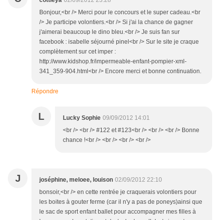
cottleya
02/09/2012 23:28
Bonjour,<br /> Merci pour le concours et le super cadeau.<br
/> Je participe volontiers.<br /> Si j'ai la chance de gagner
j'aimerai beaucoup le dino bleu.<br /> Je suis fan sur
facebook : isabelle séjourné pinel<br /> Sur le site je craque
complètement sur cet imper :
http://www.kidshop.fr/impermeable-enfant-pompier-xml-
341_359-904.html<br /> Encore merci et bonne continuation.
Répondre
L
Lucky Sophie
09/09/2012 14:01
<br /> <br /> #122 et #123<br /> <br /> <br /> Bonne
chance !<br /> <br /> <br /> <br />
J
joséphine, meloee, louison
02/09/2012 22:10
bonsoir,<br /> en cette rentrée je craquerais volontiers pour
les boites à gouter ferme (car il n'y a pas de poneys)ainsi que
le sac de sport enfant ballet pour accompagner mes filles à