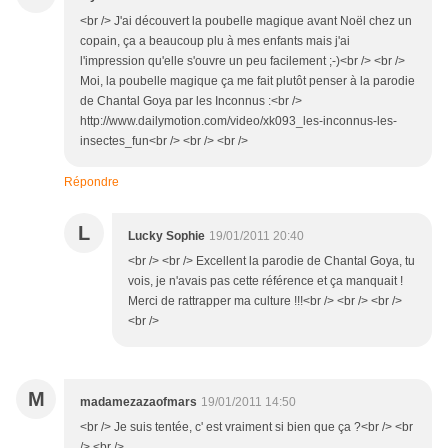
<br /> J'ai découvert la poubelle magique avant Noël chez un
copain, ça a beaucoup plu à mes enfants mais j'ai
l'impression qu'elle s'ouvre un peu facilement ;-)<br /> <br />
Moi, la poubelle magique ça me fait plutôt penser à la parodie
de Chantal Goya par les Inconnus :<br />
http://www.dailymotion.com/video/xk093_les-inconnus-les-
insectes_fun<br /> <br /> <br />
Répondre
L
Lucky Sophie
19/01/2011 20:40
<br /> <br /> Excellent la parodie de Chantal Goya, tu
vois, je n'avais pas cette référence et ça manquait !
Merci de rattrapper ma culture !!!<br /> <br /> <br />
<br />
M
madamezazaofmars
19/01/2011 14:50
<br /> Je suis tentée, c' est vraiment si bien que ça ?<br /> <br
/> <br />