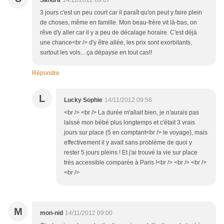
Sandra
14/11/2012 09:07
3 jours c'est un peu court car il paraît qu'on peut y faire plein
de choses, même en famille. Mon beau-frère vit là-bas, on
rêve d'y aller car il y a peu de décalage horaire. C'est déjà
une chance<br /> d'y être allée, les prix sont exorbitants,
surtout les vols... ça dépayse en tout cas!!
Répondre
L
Lucky Sophie
14/11/2012 09:56
<br /> <br /> La durée m'allait bien, je n'aurais pas
laissé mon bébé plus longtemps et c'était 3 vrais
jours sur place (5 en comptant<br /> le voyage), mais
effectivement il y avait sans problème de quoi y
rester 5 jours pleins ! Et j'ai trouvé la vie sur place
très accessible comparée à Paris !<br /> <br /> <br />
<br />
M
mon-nid
14/11/2012 09:00