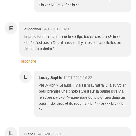
<br /> <br /> <br /> <br />
E
elleaddah
14/11/2012 14:07
impressionnant, ça donne le vertige toutes ces tours!<br />
<br /> c'est pas à Dubai aussi qu'il y a les iles articilelles en
forme de palmier?
Répondre
L
Lucky Sophie
14/11/2012 16:22
<br /> <br /> Si aussi ! Mais il m'aurait fallu la survoler
pour prendre une photo ! C'est sur la palme qu'il y a
le super parc<br /> aquatique où tu plonges dans un
bassin de raies et de requins !<br /> <br /> <br /> <br
/>
L
Lisbei
14/11/2012 13:00