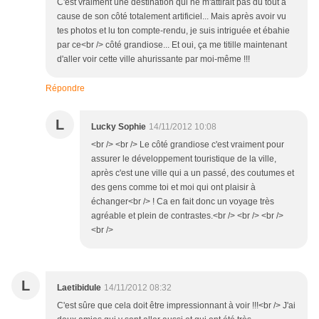
C'est vraiment une destination qui ne m'attirait pas du tout à
cause de son côté totalement artificiel... Mais après avoir vu
tes photos et lu ton compte-rendu, je suis intriguée et ébahie
par ce<br /> côté grandiose... Et oui, ça me titille maintenant
d'aller voir cette ville ahurissante par moi-même !!!
Répondre
L
Lucky Sophie
14/11/2012 10:08
<br /> <br /> Le côté grandiose c'est vraiment pour
assurer le développement touristique de la ville,
après c'est une ville qui a un passé, des coutumes et
des gens comme toi et moi qui ont plaisir à
échanger<br /> ! Ca en fait donc un voyage très
agréable et plein de contrastes.<br /> <br /> <br />
<br />
L
Laetibidule
14/11/2012 08:32
C'est sûre que cela doit être impressionnant à voir !!!<br /> J'ai