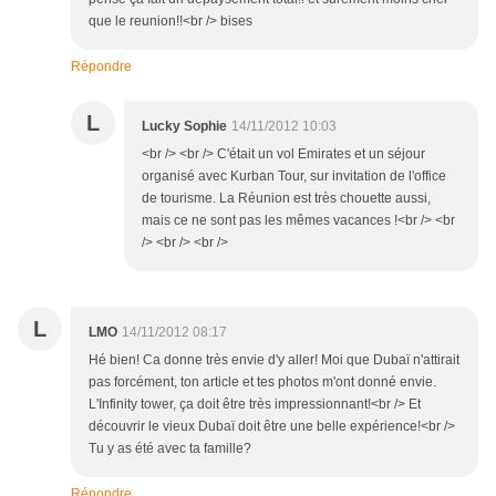
que le reunion!!<br /> bises
Répondre
L
Lucky Sophie
14/11/2012 10:03
<br /> <br /> C'était un vol Emirates et un séjour
organisé avec Kurban Tour, sur invitation de l'office
de tourisme. La Réunion est très chouette aussi,
mais ce ne sont pas les mêmes vacances !<br /> <br
/> <br /> <br />
L
LMO
14/11/2012 08:17
Hé bien! Ca donne très envie d'y aller! Moi que Dubaï n'attirait
pas forcément, ton article et tes photos m'ont donné envie.
L'Infinity tower, ça doit être très impressionnant!<br /> Et
découvrir le vieux Dubaï doit être une belle expérience!<br />
Tu y as été avec ta famille?
Répondre