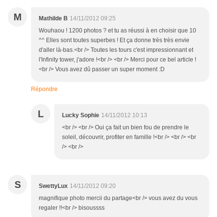
M
Mathilde B
14/11/2012 09:25
Wouhaou ! 1200 photos ? et tu as réussi à en choisir que 10
^^ Elles sont toutes superbes ! Et ça donne très très envie
d'aller là-bas.<br /> Toutes les tours c'est impressionnant et
l'Infinity tower, j'adore !<br /> <br /> Merci pour ce bel article !
<br /> Vous avez dû passer un super moment :D
Répondre
L
Lucky Sophie
14/11/2012 10:13
<br /> <br /> Oui ça fait un bien fou de prendre le
soleil, découvrir, profiter en famille !<br /> <br /> <br
/> <br />
S
SwettyLux
14/11/2012 09:20
magnifique photo mercii du partage<br /> vous avez du vous
regaler !!<br /> bisoussss