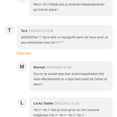
Merci ! Et n’hésite pas à contacter Adadaetaudodo
qui est sur place !
T
Tara
15/11/2012 23:59
wOOOOOw ! ! ! de la folie ce voyage!!!! merci de nous avoir un
peu emmenées avec toi ! ! ! ^^
Répondre
M
Meenah
23/01/2018 22:30
Oui on se suivait deja bien.avant lexpatriation hihi
mais effectivement on a deja bien parlé de Dubai lol
merci !
L
Lucky Sophie
30/11/2012 12:33
<br /> <br /> Oui je crois qu'on va s'en souvenir
longtemps !<br /> <br /> <br /> <br />