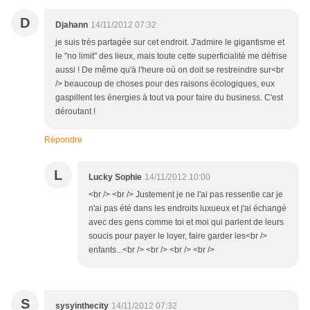
D
Djahann
14/11/2012 07:32
je suis très partagée sur cet endroit. J'admire le gigantisme et
le "no limit" des lieux, mais toute cette superficialité me défrise
aussi ! De même qu'à l'heure où on doit se restreindre sur<br
/> beaucoup de choses pour des raisons écologiques, eux
gaspillent les énergies à tout va pour faire du business. C'est
déroutant !
Répondre
L
Lucky Sophie
14/11/2012 10:00
<br /> <br /> Justement je ne l'ai pas ressentie car je
n'ai pas été dans les endroits luxueux et j'ai échangé
avec des gens comme toi et moi qui parlent de leurs
soucis pour payer le loyer, faire garder les<br />
enfants...<br /> <br /> <br /> <br />
S
sysyinthecity
14/11/2012 07:32