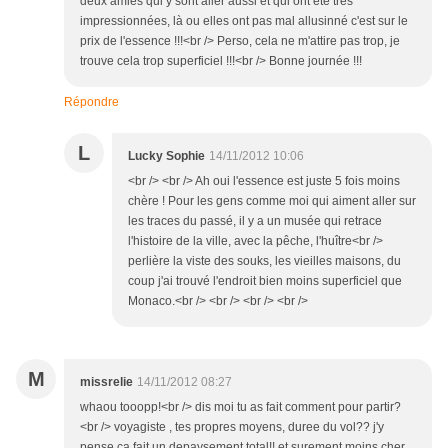
deux amies qui y sont aller aussi et qui ont été très
impressionnées, là ou elles ont pas mal allusinné c'est sur le
prix de l'essence !!!<br /> Perso, cela ne m'attire pas trop, je
trouve cela trop superficiel !!!<br /> Bonne journée !!!
Répondre
L
Lucky Sophie
14/11/2012 10:06
<br /> <br /> Ah oui l'essence est juste 5 fois moins
chère ! Pour les gens comme moi qui aiment aller sur
les traces du passé, il y a un musée qui retrace
l'histoire de la ville, avec la pêche, l'huître<br />
perlière la viste des souks, les vieilles maisons, du
coup j'ai trouvé l'endroit bien moins superficiel que
Monaco.<br /> <br /> <br /> <br />
M
missrelie
14/11/2012 08:27
whaou tooopp!<br /> dis moi tu as fait comment pour partir?
<br /> voyagiste , tes propres moyens, duree du vol?? j'y
pense ça fait un depaysement total!! et surement moins cher