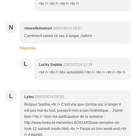
<br /> <br /> <br /> <br />
N
nouvellemaman
08/03/2014 08:57
Carrément canon ce sac à langer, j'adore
Répondre
L
Lucky Sophie
25/03/2014 13:36
<br /> <br /> Moi aussiiiiiiiiii !<br /> <br /> <br /> <br />
L
Lylou
08/03/2014 08:55
Bonjour Sophie,<br /> C'est vrai que comme sac à langer il
est pas mal du tout, puisqu'il n'en a pas l'esthétique... J'aime
bien !<br /> Voici ma participation de la semaine :
http://www.livres-et-merveilles.fr/2014/03/une-semaine-un-
look-12-samedi-mode.html.<br /> Passe un bon week-end,<br
/> A bientôt