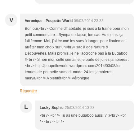
V
Veronique - Poupette World
09/03/2014 23:33
Bonjour,<br /> Comme d'habitude, je suis à la traine pour mon
petit commentaire... Sympa et classe, ton sac. Au moins, ça
fait femme. Moi, j'ai écumé les sacs à langer, pour finalement
arrêter mon choix sur un<br /> sac à dos Nature &
Découvertes. Mais promis, je ne l'accroche pas à la Bugaboo
!!<br /> Sinon moi, cette semaine, je parle de jolies jambières :
<br /> http://poupetteworld.wordpress.com/2014/03/08/les-
tenues-de-poupette-samedi-mode-24-les-jambieres-
merya/<br /> A bientôt<br /> Véronique
Répondre
L
Lucky Sophie
25/03/2014 13:23
<br /> <br /> Tu as une bugaboo aussi ? :)<br /> <br
/> <br /> <br />