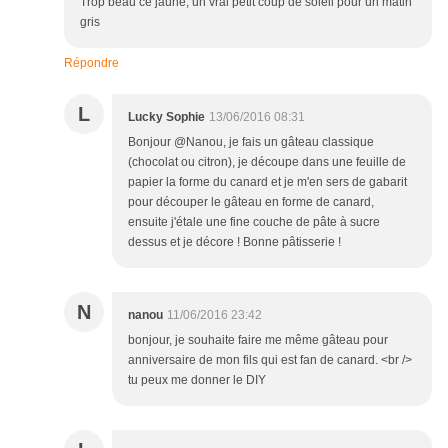
Trop beau ce jaune, un vrai petit coup de soleil pour un matin
gris
Répondre
L
Lucky Sophie
13/06/2016 08:31
Bonjour @Nanou, je fais un gâteau classique
(chocolat ou citron), je découpe dans une feuille de
papier la forme du canard et je m'en sers de gabarit
pour découper le gâteau en forme de canard,
ensuite j'étale une fine couche de pâte à sucre
dessus et je décore ! Bonne pâtisserie !
N
nanou
11/06/2016 23:42
bonjour, je souhaite faire me même gâteau pour
anniversaire de mon fils qui est fan de canard. <br />
tu peux me donner le DIY