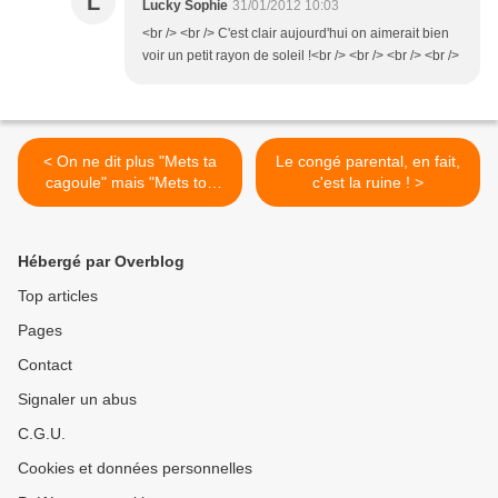
L
Lucky Sophie
31/01/2012 10:03
<br /> <br /> C'est clair aujourd'hui on aimerait bien
voir un petit rayon de soleil !<br /> <br /> <br /> <br />
< On ne dit plus "Mets ta
Le congé parental, en fait,
cagoule" mais "Mets ton
c'est la ruine ! >
Kidcol !"
Hébergé par Overblog
Top articles
Pages
Contact
Signaler un abus
C.G.U.
Cookies et données personnelles