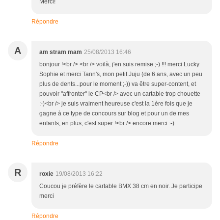
Merci!
Répondre
A
am stram mam
25/08/2013 16:46
bonjour !<br /> <br /> voilà, j'en suis remise ;-) !!! merci Lucky
Sophie et merci Tann's, mon petit Juju (de 6 ans, avec un peu
plus de dents...pour le moment ;-)) va être super-content, et
pouvoir "affronter" le CP<br /> avec un cartable trop chouette
:-)<br /> je suis vraiment heureuse c'est la 1ère fois que je
gagne à ce type de concours sur blog et pour un de mes
enfants, en plus, c'est super !<br /> encore merci :-)
Répondre
R
roxie
19/08/2013 16:22
Coucou je préfère le cartable BMX 38 cm en noir. Je participe
merci
Répondre