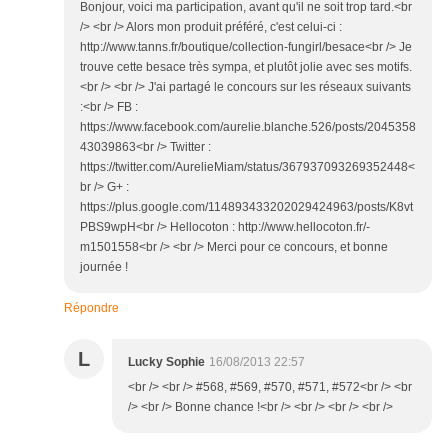
Bonjour, voici ma participation, avant qu'il ne soit trop tard.<br
/> <br /> Alors mon produit préféré, c'est celui-ci :
http://www.tanns.fr/boutique/collection-fungirl/besace<br /> Je
trouve cette besace très sympa, et plutôt jolie avec ses motifs.
<br /> <br /> J'ai partagé le concours sur les réseaux suivants
:<br /> FB :
https://www.facebook.com/aurelie.blanche.526/posts/2045358
43039863<br /> Twitter :
https://twitter.com/AurelieMiam/status/367937093269352448<
br /> G+ :
https://plus.google.com/114893433202029424963/posts/K8vt
PBS9wpH<br /> Hellocoton : http://www.hellocoton.fr/-
m1501558<br /> <br /> Merci pour ce concours, et bonne
journée !
Répondre
L
Lucky Sophie
16/08/2013 22:57
<br /> <br /> #568, #569, #570, #571, #572<br /> <br
/> <br /> Bonne chance !<br /> <br /> <br /> <br />