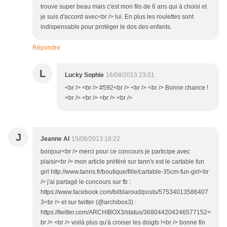
trouve super beau mais c'est mon fils de 6 ans qui à choisi et
je suis d'accord avec<br /> lui. En plus les roulettes sont
indispensable pour protéger le dos des enfants.
Répondre
L
Lucky Sophie
16/08/2013 23:01
<br /> <br /> #592<br /> <br /> <br /> Bonne chance !
<br /> <br /> <br /> <br />
J
Jeanne Al
15/08/2013 18:22
bonjour<br /> merci pour ce concours je participe avec
plaisir<br /> mon article préféré sur tann's est le cartable fun
girl http://www.tanns.fr/boutique/fille/cartable-35cm-fun-girl<br
/> j'ai partagé le concours sur fb :
https://www.facebook.com/bilblaroud/posts/57534013586407
3<br /> et sur twitter (@archibox3) :
https://twitter.com/ARCHIBOX3/status/368044204246577152<
br /> <br /> voilà plus qu'à croiser les doigts !<br /> bonne fin