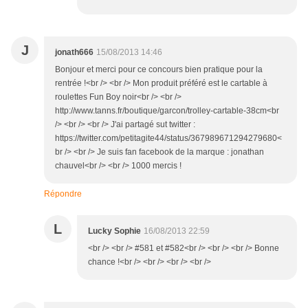
J
jonath666
15/08/2013 14:46
Bonjour et merci pour ce concours bien pratique pour la
rentrée !<br /> <br /> Mon produit préféré est le cartable à
roulettes Fun Boy noir<br /> <br />
http://www.tanns.fr/boutique/garcon/trolley-cartable-38cm<br
/> <br /> <br /> J'ai partagé sut twitter :
https://twitter.com/petitagite44/status/367989671294279680<
br /> <br /> Je suis fan facebook de la marque : jonathan
chauvel<br /> <br /> 1000 mercis !
Répondre
L
Lucky Sophie
16/08/2013 22:59
<br /> <br /> #581 et #582<br /> <br /> <br /> Bonne
chance !<br /> <br /> <br /> <br />