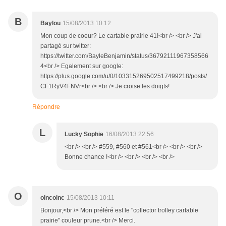
B
Baylou
15/08/2013 10:12
Mon coup de coeur? Le cartable prairie 41!<br /> <br /> J'ai
partagé sur twitter:
https://twitter.com/BayleBenjamin/status/36792111967358566
4<br /> Egalement sur google:
https://plus.google.com/u/0/103315269502517499218/posts/
CF1RyV4FNVr<br /> <br /> Je croise les doigts!
Répondre
L
Lucky Sophie
16/08/2013 22:56
<br /> <br /> #559, #560 et #561<br /> <br /> <br />
Bonne chance !<br /> <br /> <br /> <br />
O
oincoinc
15/08/2013 10:11
Bonjour,<br /> Mon préféré est le "collector trolley cartable
prairie" couleur prune.<br /> Merci.