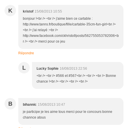
K
kristof
15/08/2013 10:55
bonjour !<br /> <br /> j'aime bien ce cartable :
http://www.tanns.fr/boutique/fille/cartable-35cm-fun-girl<br />
<br /> j'ai relayé :<br />
http://www.facebook.com/ckhristof/posts/562755053782006<b
r /> <br /> merci pour ce jeu
Répondre
L
Lucky Sophie
16/08/2013 22:56
<br /> <br /> #566 et #567<br /> <br /> <br /> Bonne
chance !<br /> <br /> <br /> <br />
B
bihannic
15/08/2013 10:47
je participe je les aime tous merci pour le concours bonne
channce atous