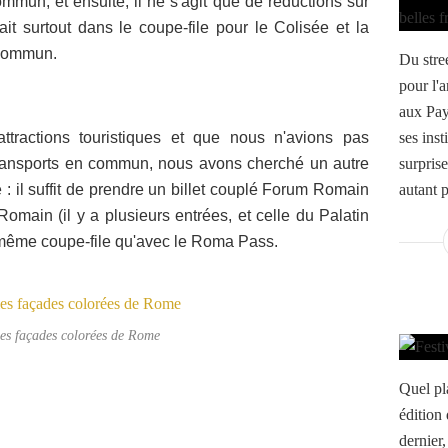
mun, et ensuite, il ne s'agit que de réductions sur
dait surtout dans le coupe-file pour le Colisée et la
n commun.
Du stre
pour l'
aux Pay
ractions touristiques et que nous n'avions pas
ses inst
ransports en commun, nous avons cherché un autre
surprise
: il suffit de prendre un billet couplé Forum Romain
autant p
main (il y a plusieurs entrées, et celle du Palatin
e même coupe-file qu'avec le Roma Pass.
ies façades colorées de Rome
Quel pl
édition 
dernier,