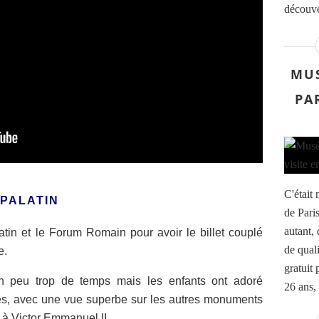
découve
MUS
PAR
C'était
 PALATIN
de Paris
autant, 
in et le Forum Romain pour avoir le billet couplé
de qual
e.
gratuit 
n peu trop de temps mais les enfants ont adoré
26 ans, 
s, avec une vue superbe sur les autres monuments
 à Victor Emmanuel II.