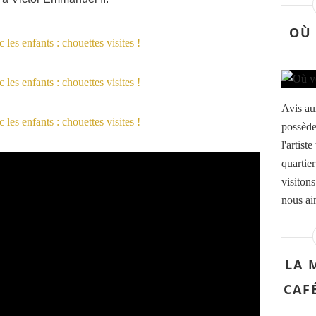
OÙ 
Avis au
possède
l'artis
quartie
visiton
nous aim
LA 
CAF