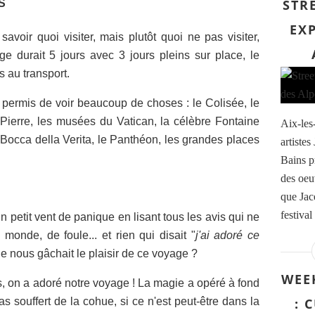
STRE
S
EXP
voir quoi visiter, mais plutôt quoi ne pas visiter,
age durait 5 jours avec 3 jours pleins sur place, le
s au transport.
à permis de voir beaucoup de choses : le Colisée, le
Pierre, les musées du Vatican, la célèbre Fontaine
Aix-les
la Bocca della Verita, le Panthéon, les grandes places
artiste
Bains p
des oeu
que Jac
festival
n petit vent de panique en lisant tous les avis qui ne
 monde, de foule... et rien qui disait "
j'ai adoré ce
ique nous gâchait le plaisir de ce voyage ?
WEE
s, on a adoré notre voyage ! La magie a opéré à fond
s souffert de la cohue, si ce n'est peut-être dans la
: 