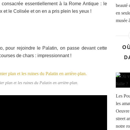
 consacrée essentiellement à la Rome Antique : le
beauté 
t le Colisée et on en a pris plein les yeux !
en seul
musée à 
OÙ
, pour rejoindre le Palatin, on passe devant cette
ourses de chars : impressionnant !
D
r plan et les ruines du Palatin en arrière-plan.
Les Pou
les ama
Oeuvre 
street a
notre r