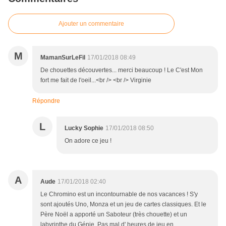
Ajouter un commentaire
M
MamanSurLeFil
17/01/2018 08:49
De chouettes découvertes... merci beaucoup ! Le C'est Mon
fort me fait de l'oeil...<br /> <br /> Virginie
Répondre
L
Lucky Sophie
17/01/2018 08:50
On adore ce jeu !
A
Aude
17/01/2018 02:40
Le Chromino est un incontournable de nos vacances ! S'y
sont ajoutés Uno, Monza et un jeu de cartes classiques. Et le
Père Noël a apporté un Saboteur (très chouette) et un
labyrinthe du Génie. Pas mal d' heures de jeu en