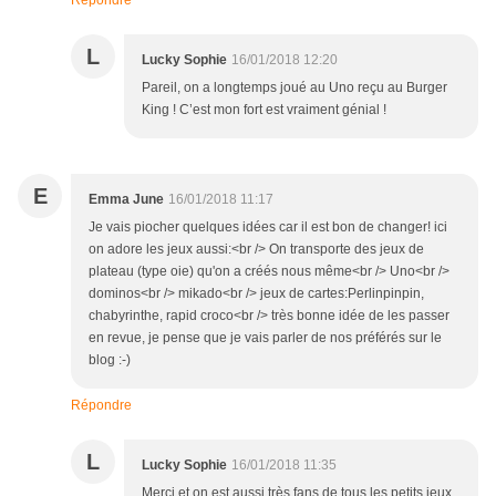
Répondre
L
Lucky Sophie
16/01/2018 12:20
Pareil, on a longtemps joué au Uno reçu au Burger
King ! C’est mon fort est vraiment génial !
E
Emma June
16/01/2018 11:17
Je vais piocher quelques idées car il est bon de changer! ici
on adore les jeux aussi:<br /> On transporte des jeux de
plateau (type oie) qu'on a créés nous même<br /> Uno<br />
dominos<br /> mikado<br /> jeux de cartes:Perlinpinpin,
chabyrinthe, rapid croco<br /> très bonne idée de les passer
en revue, je pense que je vais parler de nos préférés sur le
blog :-)
Répondre
L
Lucky Sophie
16/01/2018 11:35
Merci et on est aussi très fans de tous les petits jeux