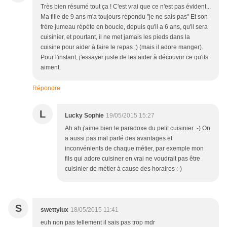
Très bien résumé tout ça ! C'est vrai que ce n'est pas évident...
Ma fille de 9 ans m'a toujours répondu "je ne sais pas" Et son
frère jumeau répète en boucle, depuis qu'il a 6 ans, qu'il sera
cuisinier, et pourtant, il ne met jamais les pieds dans la
cuisine pour aider à faire le repas :) (mais il adore manger).
Pour l'instant, j'essayer juste de les aider à découvrir ce qu'ils
aiment.
Répondre
L
Lucky Sophie
19/05/2015 15:27
Ah ah j'aime bien le paradoxe du petit cuisinier :-) On
a aussi pas mal parlé des avantages et
inconvénients de chaque métier, par exemple mon
fils qui adore cuisiner en vrai ne voudrait pas être
cuisinier de métier à cause des horaires :-)
S
swettylux
18/05/2015 11:41
euh non pas tellement il sais pas trop mdr